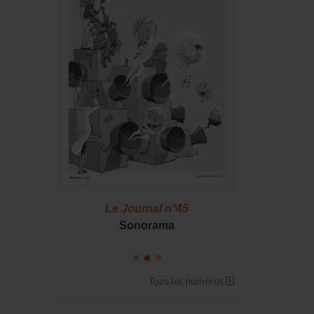
46
Le Journal n°45
Le J
S !
Sonorama
Casserol
Tous les numéros