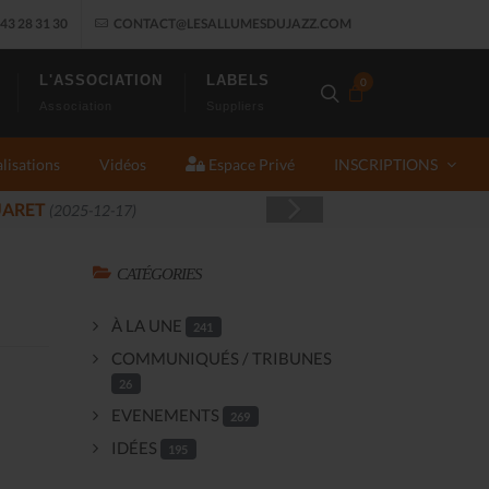
43 28 31 30
CONTACT@LESALLUMESDUJAZZ.COM
L'ASSOCIATION
LABELS
0
Association
Suppliers
lisations
Vidéos
Espace Privé
INSCRIPTIONS
JAZ
CATÉGORIES
À LA UNE
241
COMMUNIQUÉS / TRIBUNES
26
EVENEMENTS
269
IDÉES
195