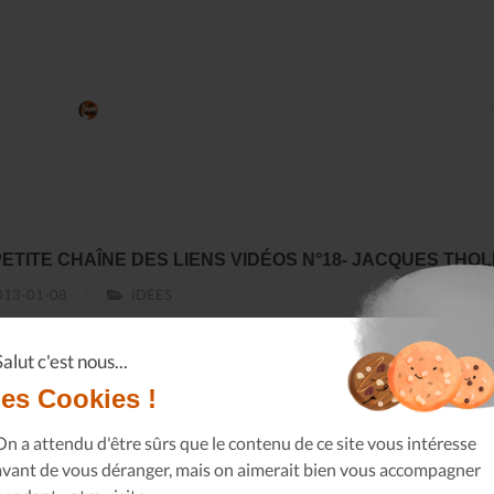
PETITE CHAÎNE DES LIENS VIDÉOS N°18- JACQUES THO
13-01-08
IDÉES
avoir plus
Salut c'est nous...
les Cookies !
On a attendu d'être sûrs que le contenu de ce site vous intéresse
avant de vous déranger, mais on aimerait bien vous accompagner