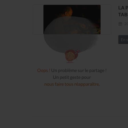
LA 
TAB
20
En s
Oops !
Un problème sur le partage !
Un petit geste pour
nous faire tous réapparaître
.