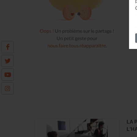
Oops !
Un problème sur le partage !
Un petit geste pour
nous faire tous réapparaître
.
LA 
L'H