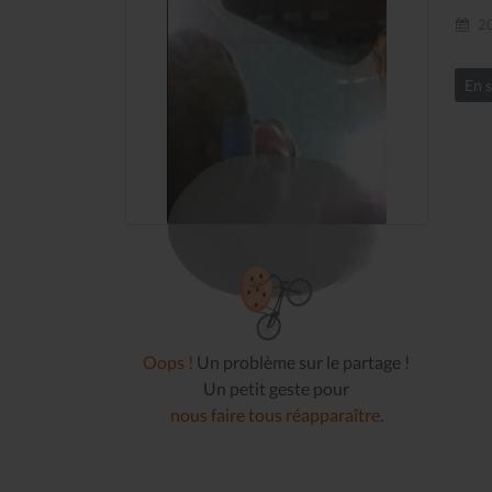
20
En s
Le Journal n°45
Sonorama
Oops !
Un problème sur le partage !
Un petit geste pour
nous faire tous réapparaître
.