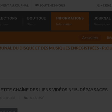
MENT AU JOURNAL
SOUTENEZ-NOUS
+33(0)2 
LECTIONS
BOUTIQUE
INFORMATIONS
JOURNAL
ctions
Shop
Information
Newspaper
Actualités
Réa
 JAZZ FONT SALON, LE PROGRAMME
(2025-11-14)
PETITE CHAÎNE DES LIENS VIDÉOS N°15- DÉPAYSAGES
13-01-08
À LA UNE
avoir plus