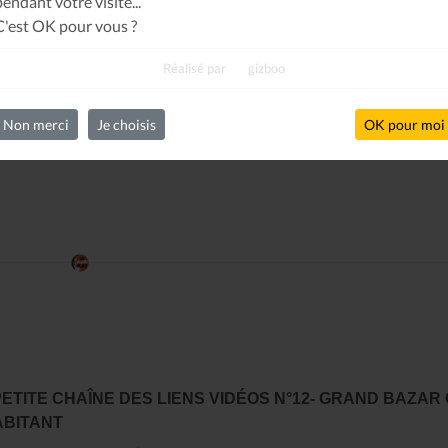
pendant votre visite...
C'est OK pour vous ?
Réalisé par
gizboo
Non merci
Je choisis
OK pour moi
PETITE CHAÎNE DES LIENS VIDÉOS N°12- GRAND BAZAR
ABITANT