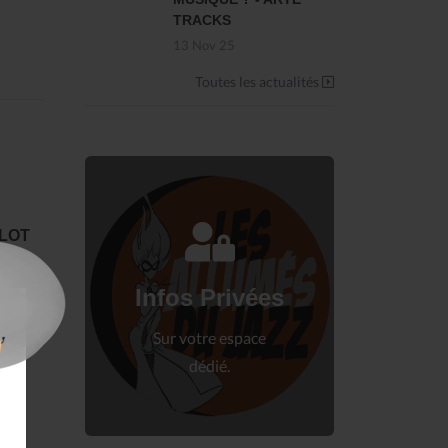
TRACKS
13 Nov 25
Toutes les actualités
LLOT
Connectez-vous
à votre espace privé.
Infos Privées
Connexion
Sur votre espace
dédié.