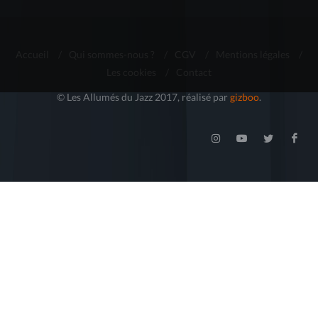
Accueil
/
Qui sommes-nous ?
/
CGV
/
Mentions légales
/
Les cookies
/
Contact
© Les Allumés du Jazz 2017, réalisé par
gizboo
.