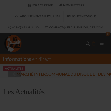
ESPACE PRIVÉ
NEWSLETTERS
ABONNEMENT AU JOURNAL
SOUTENEZ-NOUS
+33(0)2 43 28 31 30
CONTACT@LESALLUMESDUJAZZ.COM
0
Informations
en direct
ACTUALITÉS
LOUARET
LES 
(2025-12-17)
Les Actualités