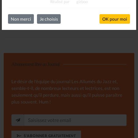
Réalisé par
gizboo
S'INSCRIRE
Non merci
Je choisis
OK pour moi
Abonnement libre au Journal
Le désir de l'équipe du journal Les Allumés du Jazz et,
semble-t-il, de nombreux lecteurs et lectrices, est non
seulement qu'il perdure, mais aussi qu'il puisse paraître
plus souvent. Hum !
S'ABONNER
GRATUITEMENT