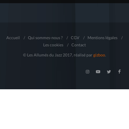
Accueil
/
Qui sommes-nous ?
/
CGV
/
Mentions légales
/
Les cookies
/
Contact
© Les Allumés du Jazz 2017, réalisé par
gizboo
.