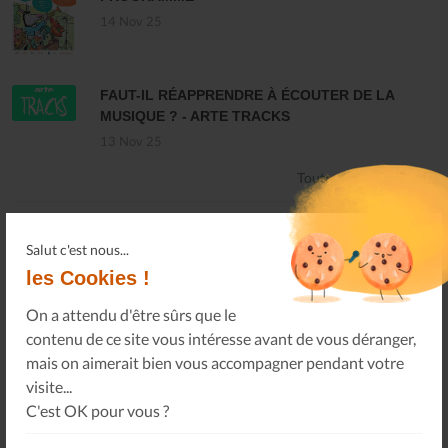
14 Nov 25
FAUT-IL RÉAPPRENDRE À ÉCOUTER DE LA
MUSIQUE ? - ARTE TRACKS
13 Nov 25
Toutes les actualités
Salut c'est nous...
les Cookies !
Newsletter
On a attendu d'être sûrs que le
contenu de ce site vous intéresse avant de vous déranger,
Abonnez-vous à notre newsletter pour obtenir des
mais on aimerait bien vous accompagner pendant votre
nouvelles importantes, des conseils et plus encore.
visite...
C'est OK pour vous ?