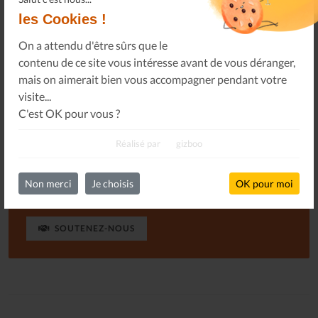
seulement qu'il perdure, mais aussi qu'il puisse paraître
les Cookies !
plus souvent. Hum !
On a attendu d'être sûrs que le
contenu de ce site vous intéresse avant de vous déranger,
mais on aimerait bien vous accompagner pendant votre
visite...
S'ABONNER
GRATUITEMENT
C'est OK pour vous ?
Réalisé par
gizboo
Ou, je soutiens le journal Les Allumés du Jazz pour un
Non merci
Je choisis
OK pour moi
montant de...
SOUTENEZ-NOUS