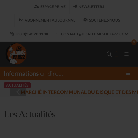
ESPACE PRIVÉ
NEWSLETTERS
ABONNEMENT AU JOURNAL
SOUTENEZ-NOUS
+33(0)2 43 28 31 30
CONTACT@LESALLUMESDUJAZZ.COM
0
Informations
en direct
ACTUALITÉS
LES ALLUMÉS DU
5-12-17)
Les Actualités