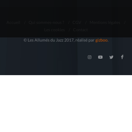
Accueil
/
Qui sommes-nous ?
/
CGV
/
Mentions légales
/
Les cookies
/
Contact
© Les Allumés du Jazz 2017, réalisé par
gizboo
.