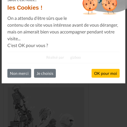
les Cookies !
S'INSCRIRE
On a attendu d'être sûrs que le
contenu de ce site vous intéresse avant de vous déranger,
mais on aimerait bien vous accompagner pendant votre
visite...
C'est OK pour vous ?
DERNIERS NUMÉROS
Réalisé par
gizboo
Non merci
Je choisis
OK pour moi