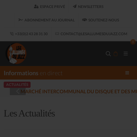
ESPACE PRIVÉ
NEWSLETTERS
ABONNEMENT AU JOURNAL
SOUTENEZ-NOUS
+33(0)2 43 28 31 30
CONTACT@LESALLUMESDUJAZZ.COM
0
Informations
en direct
ACTUALITÉS
LES ALLUMÉS DU J
12-17)
Les Actualités