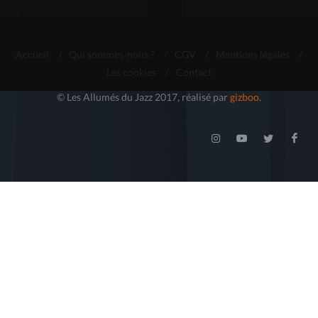
Accueil
/
Qui sommes-nous ?
/
CGV
/
Mentions légales
/
Les cookies
/
Contact
© Les Allumés du Jazz 2017, réalisé par
gizboo
.