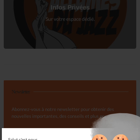
à votre espace privé.
Infos Privées
Connexion
Sur votre espace dédié.
Newsletter
Abonnez-vous à notre newsletter pour obtenir des
nouvelles importantes, des conseils et plus encore.
Salut c'est nous...