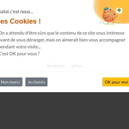
Salut c'est nous...
les Cookies !
On a attendu d'être sûrs que le contenu de ce site vous intéresse
avant de vous déranger, mais on aimerait bien vous accompagner
pendant votre visite...
C'est OK pour vous ?
Réalisé par
gizboo
Non merci
Je choisis
OK pour moi