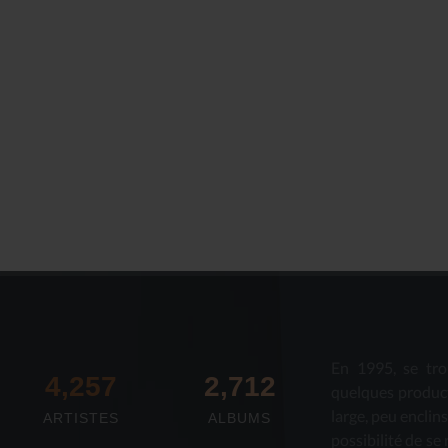
En 1995, se tro
4,673
2,712
quelques produc
large, peu enclin
ARTISTES
ALBUMS
possibilité de se