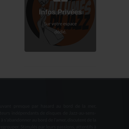
Connectez-vous
à votre espace privé.
Infos Privées
Connexion
Sur votre espace
dédié.
uvant presque par hasard au bord de la mer,
teurs indépendants de disques de Jazz-au-sens-
s à s'abandonner au bord de l'amer, discutent de la
 regrouper. Stimulés par leurs passions, attentifs à