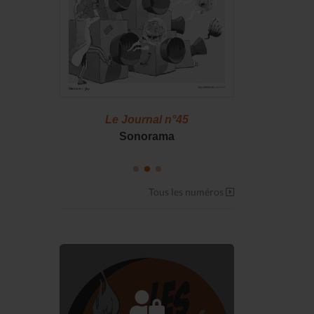
46
Le Journal n°45
Le J
S !
Sonorama
Casserol
Tous les numéros