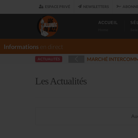
ESPACE PRIVÉ
NEWSLETTERS
ABONNE
ACCUEIL
SÉ
Home
Sele
Informations
en direct
RÉES - PLOUARET
ACTUALITÉS
(2025-12-17)
Les Actualités
Auc