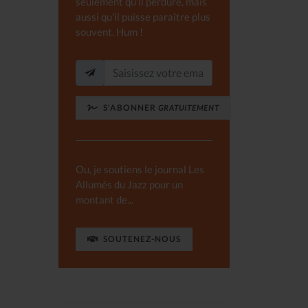
seulement qu'il perdure, mais
aussi qu'il puisse paraître plus
souvent. Hum !
S'ABONNER
GRATUITEMENT
Ou, je soutiens le journal Les
Allumés du Jazz pour un
montant de...
SOUTENEZ-NOUS