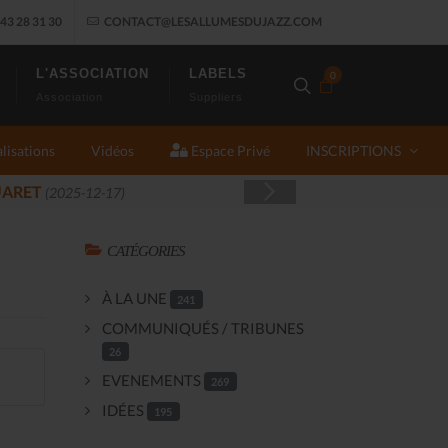
43 28 31 30
CONTACT@LESALLUMESDUJAZZ.COM
L'ASSOCIATION
LABELS
0
Association
Suppliers
lisations
Vidéos
Espace Privé
INSCRIPTIONS
(2025-11-14)
CATÉGORIES
À LA UNE
241
COMMUNIQUÉS / TRIBUNES
26
EVENEMENTS
269
IDÉES
195