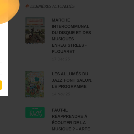
DERNIÈRES ACTUALITÉS
MARCHÉ
INTERCOMMUNAL
DU DISQUE ET DES
MUSIQUES
ENREGISTRÉES -
PLOUARET
17 Dec 25
LES ALLUMÉS DU
JAZZ FONT SALON,
LE PROGRAMME
14 Nov 25
FAUT-IL
RÉAPPRENDRE À
ÉCOUTER DE LA
MUSIQUE ? - ARTE