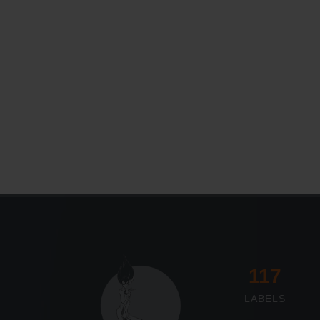
117
LABELS