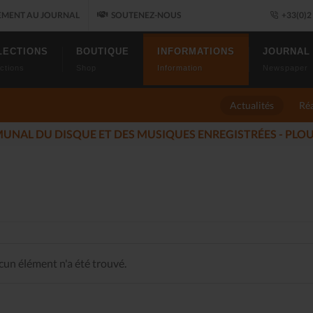
MENT AU JOURNAL
SOUTENEZ-NOUS
+33(0)2 
LECTIONS
BOUTIQUE
INFORMATIONS
JOURNAL
ctions
Shop
Information
Newspaper
Actualités
Réa
LES ALLUMÉS DU JAZZ FONT SALON, LE PROGRAMME
un élément n'a été trouvé.