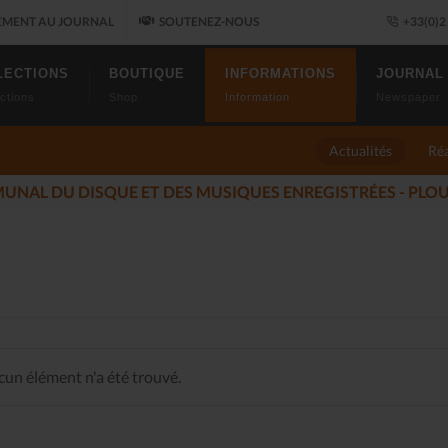
MENT AU JOURNAL
SOUTENEZ-NOUS
+33(0)2 
LECTIONS
BOUTIQUE
INFORMATIONS
JOURNAL
ctions
Shop
Information
Newspaper
Actualités
Réa
LES ALLUMÉS DU JAZZ FONT SALON, LE PROGRAMME
(20
un élément n'a été trouvé.