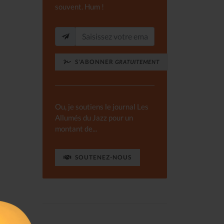
souvent. Hum !
S'ABONNER
GRATUITEMENT
Ou, je soutiens le journal Les
Allumés du Jazz pour un
montant de...
SOUTENEZ-NOUS