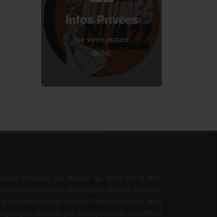
Connectez-vous
à votre espace privé.
Infos Privées
Connexion
Sur votre espace
dédié.
uvant presque par hasard au bord de la mer,
teurs indépendants de disques de Jazz-au-sens-
s à s'abandonner au bord de l'amer, discutent de la
 regrouper. Stimulés par leurs passions, attentifs à