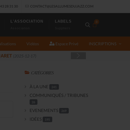
43 28 31 30
CONTACT@LESALLUMESDUJAZZ.COM
L'ASSOCIATION
LABELS
0
Association
Suppliers
lisations
Vidéos
Espace Privé
INSCRIPTIONS
25-11-14)
CATÉGORIES
À LA UNE
241
COMMUNIQUÉS / TRIBUNES
26
EVENEMENTS
269
IDÉES
195