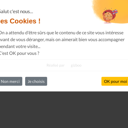
Salut c'est nous...
les Cookies !
On a attendu d'être sûrs que le contenu de ce site vous intéresse
avant de vous déranger, mais on aimerait bien vous accompagner
pendant votre visite...
C'est OK pour vous ?
Réalisé par
gizboo
Non merci
Je choisis
OK pour moi