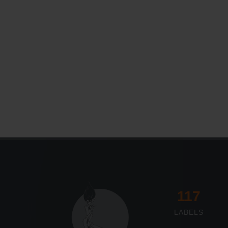
117
LABELS