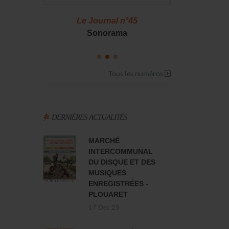
46
Le Journal n°45
Le J
S !
Sonorama
Casserol
Tous les numéros
DERNIÈRES ACTUALITÉS
MARCHÉ
INTERCOMMUNAL
DU DISQUE ET DES
MUSIQUES
ENREGISTRÉES -
PLOUARET
17 Dec 25