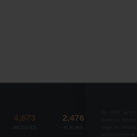
En 1995, se tro
4,673
2,712
quelques produc
large, peu enclin
ARTISTES
ALBUMS
possibilité de se