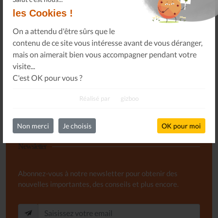
PROGRAMME
les Cookies !
14 Nov 25
On a attendu d'être sûrs que le
contenu de ce site vous intéresse avant de vous déranger,
FAUT-IL RÉAPPRENDRE À ÉCOUTER DE LA
mais on aimerait bien vous accompagner pendant votre
MUSIQUE ? - ARTE TRACKS
visite...
13 Nov 25
C'est OK pour vous ?
Toutes les actualités
Réalisé par
gizboo
Non merci
Je choisis
OK pour moi
Newsletter
Abonnez-vous à notre newsletter pour obtenir des
nouvelles importantes, des conseils et plus encore.