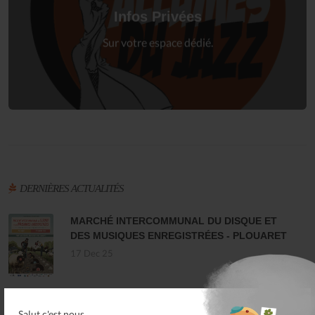
à votre espace privé.
Infos Privées
Connexion
Sur votre espace dédié.
DERNIÈRES ACTUALITÉS
MARCHÉ INTERCOMMUNAL DU DISQUE ET
DES MUSIQUES ENREGISTRÉES - PLOUARET
17 Dec 25
LES ALLUMÉS DU JAZZ FONT SALON, LE
Salut c'est nous...