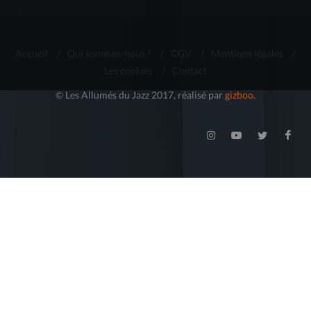
Accueil
/
Qui sommes-nous ?
/
CGV
/
Mentions légales
/
Les cookies
/
Contact
© Les Allumés du Jazz 2017, réalisé par
gizboo
.