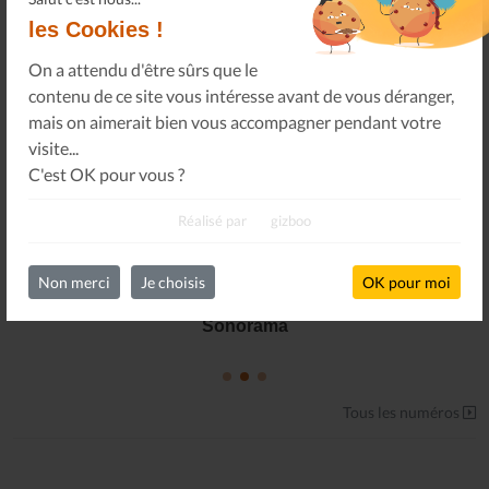
les Cookies !
On a attendu d'être sûrs que le
contenu de ce site vous intéresse avant de vous déranger,
mais on aimerait bien vous accompagner pendant votre
visite...
C'est OK pour vous ?
Réalisé par
gizboo
Non merci
Je choisis
OK pour moi
Le Journal n°45
Sonorama
Tous les numéros