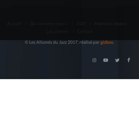
Accueil
/
Qui sommes-nous ?
/
CGV
/
Mentions légales
/
Les cookies
/
Contact
© Les Allumés du Jazz 2017, réalisé par
gizboo
.