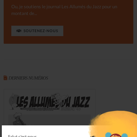
Ou, je soutiens le journal Les Allumés du Jazz pour un
montant de...
SOUTENEZ-NOUS
DERNIERS NUMÉROS
Salut c'est nous...