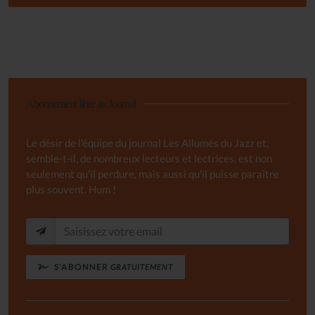
Abonnement libre au Journal
Le désir de l'équipe du journal Les Allumés du Jazz et,
semble-t-il, de nombreux lecteurs et lectrices, est non
seulement qu'il perdure, mais aussi qu'il puisse paraître
plus souvent. Hum !
S'ABONNER
GRATUITEMENT