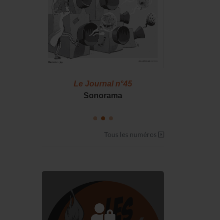
46
Le Journal n°45
Le J
S !
Sonorama
Casserol
Tous les numéros