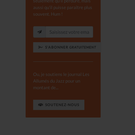
seulement qu'il perdure, mais
aussi qu'il puisse paraître plus
souvent. Hum !
S'ABONNER
GRATUITEMENT
Ou, je soutiens le journal Les
Allumés du Jazz pour un
montant de...
SOUTENEZ-NOUS