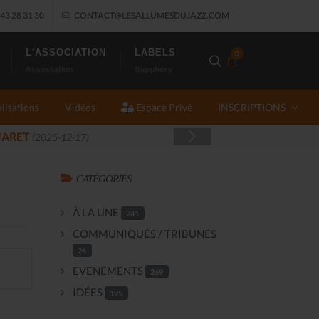
43 28 31 30
CONTACT@LESALLUMESDUJAZZ.COM
L'ASSOCIATION
LABELS
0
Association
Suppliers
lisations
Vidéos
Espace Privé
INSCRIPTIONS
CATÉGORIES
À LA UNE
241
COMMUNIQUÉS / TRIBUNES
26
EVENEMENTS
269
IDÉES
195