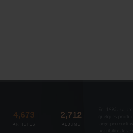
En 1995, se tro
4,673
2,712
quelques produc
large, peu enclin
ARTISTES
ALBUMS
possibilité de se