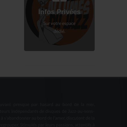
Connectez-vous
à votre espace privé.
Infos Privées
Connexion
Sur votre espace
dédié.
uvant presque par hasard au bord de la mer,
teurs indépendants de disques de Jazz-au-sens-
s à s'abandonner au bord de l'amer, discutent de la
 regrouper. Stimulés par leurs passions, attentifs à