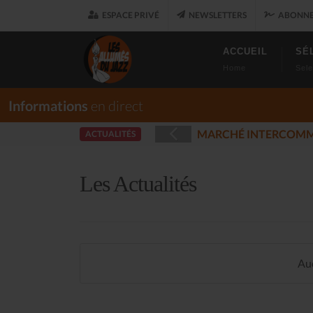
ESPACE PRIVÉ
NEWSLETTERS
ABONNE
ACCUEIL
SÉ
Home
Sele
Informations
en direct
ARET
LES ALLU
ACTUALITÉS
(2025-12-17)
Les Actualités
Auc