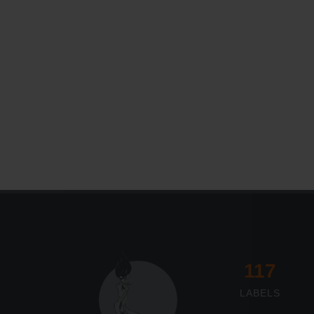
117
LABELS