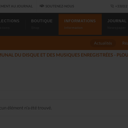
MENT AU JOURNAL
SOUTENEZ-NOUS
+33(0)2 
LECTIONS
BOUTIQUE
INFORMATIONS
JOURNAL
ctions
Shop
Information
Newspaper
Actualités
Réa
MÉS DU JAZZ FONT SALON, LE PROGRAMME
(2025-11-14)
un élément n'a été trouvé.