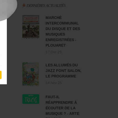
DERNIÈRES ACTUALITÉS
MARCHÉ
INTERCOMMUNAL
DU DISQUE ET DES
MUSIQUES
ENREGISTRÉES -
PLOUARET
17 Dec 25
LES ALLUMÉS DU
JAZZ FONT SALON,
LE PROGRAMME
14 Nov 25
FAUT-IL
RÉAPPRENDRE À
ÉCOUTER DE LA
MUSIQUE ? - ARTE