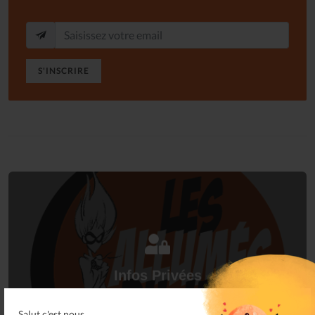
S'INSCRIRE
Connectez-vous
à votre espace privé.
Infos Privées
Connexion
Sur votre espace dédié.
Salut c'est nous...