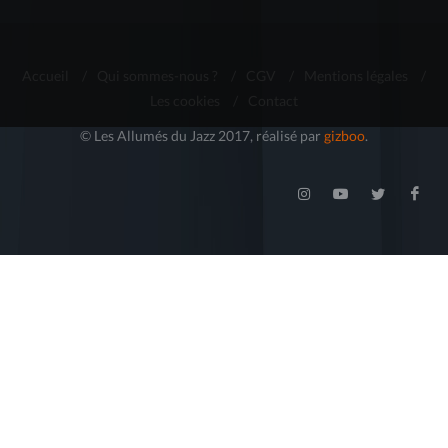
Accueil
/
Qui sommes-nous ?
/
CGV
/
Mentions légales
/
Les cookies
/
Contact
© Les Allumés du Jazz 2017, réalisé par
gizboo
.