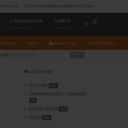
43 28 31 30
CONTACT@LESALLUMESDUJAZZ.COM
L'ASSOCIATION
LABELS
0
Association
Suppliers
lisations
Vidéos
Espace Privé
INSCRIPTIONS
11-14)
CATÉGORIES
À LA UNE
241
COMMUNIQUÉS / TRIBUNES
26
EVENEMENTS
269
IDÉES
195