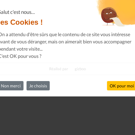
Salut c'est nous...
les Cookies !
On a attendu d'être sûrs que le contenu de ce site vous intéresse
avant de vous déranger, mais on aimerait bien vous accompagner
pendant votre visite...
C'est OK pour vous ?
Le Journal n°44
Le Journal n°
Casserolade pour le roy
SPÉCIAL 30 AN
Réalisé par
gizboo
Non merci
Je choisis
OK pour moi