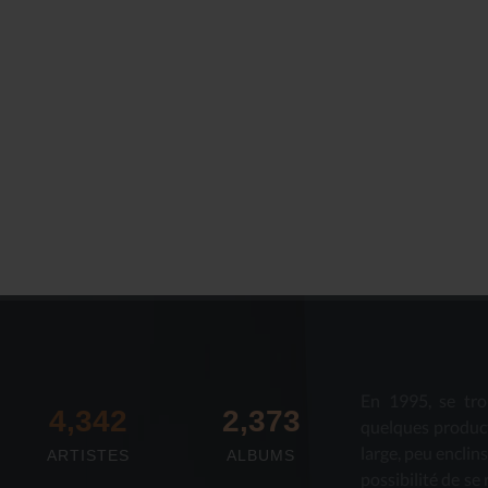
En 1995, se tro
4,673
2,712
quelques produc
large, peu enclin
ARTISTES
ALBUMS
possibilité de se