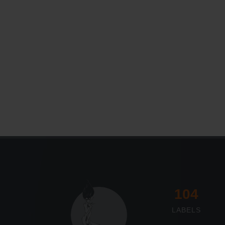
117
LABELS