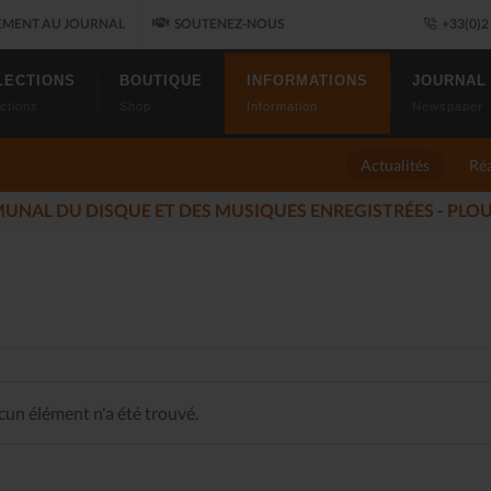
MENT AU JOURNAL
SOUTENEZ-NOUS
+33(0)2 
LECTIONS
BOUTIQUE
INFORMATIONS
JOURNAL
ctions
Shop
Information
Newspaper
Actualités
Réa
LES ALLUMÉS DU JAZZ FONT SALON, LE PROGRAMME
(2025-
un élément n'a été trouvé.