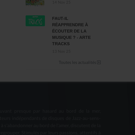
14 Nov 25
FAUT-IL
RÉAPPRENDRE À
ÉCOUTER DE LA
MUSIQUE ? - ARTE
TRACKS
13 Nov 25
Toutes les actualités
uvant presque par hasard au bord de la mer,
teurs indépendants de disques de Jazz-au-sens-
s à s'abandonner au bord de l'amer, discutent de la
 regrouper. Stimulés par leurs passions, attentifs à