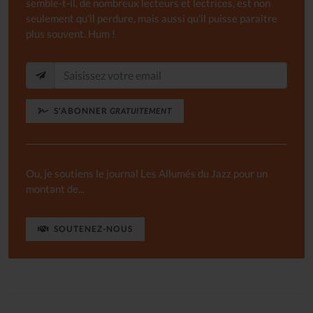
semble-t-il, de nombreux lecteurs et lectrices, est non
seulement qu'il perdure, mais aussi qu'il puisse paraître
plus souvent. Hum !
S'ABONNER
GRATUITEMENT
Ou, je soutiens le journal Les Allumés du Jazz pour un
montant de...
SOUTENEZ-NOUS