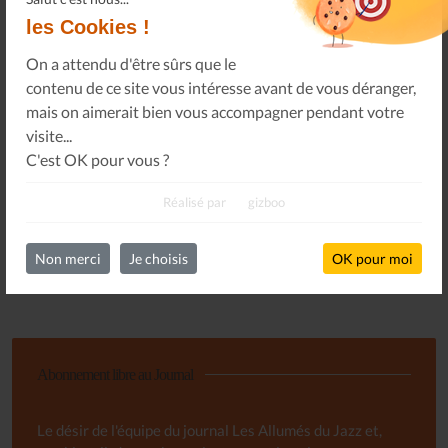
les Cookies !
LES ALLUMÉS DU JAZZ FONT SALON, LE
On a attendu d'être sûrs que le
PROGRAMME
contenu de ce site vous intéresse avant de vous déranger,
14 Nov 25
mais on aimerait bien vous accompagner pendant votre
visite...
C'est OK pour vous ?
FAUT-IL RÉAPPRENDRE À ÉCOUTER DE LA
Réalisé par
gizboo
MUSIQUE ? - ARTE TRACKS
13 Nov 25
Non merci
Je choisis
OK pour moi
Toutes les actualités
Abonnement libre au Journal
Le désir de l'équipe du journal Les Allumés du Jazz et,