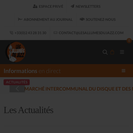
ESPACE PRIVÉ
NEWSLETTERS
ABONNEMENT AU JOURNAL
SOUTENEZ-NOUS
+33(0)2 43 28 31 30
CONTACT@LESALLUMESDUJAZZ.COM
0
Informations
en direct
ACTUALITÉS
LES ALLUMÉS DU
5-12-17)
Les Actualités