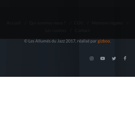
Accueil
/
Qui sommes-nous ?
/
CGV
/
Mentions légales
/
Les cookies
/
Contact
© Les Allumés du Jazz 2017, réalisé par
gizboo
.