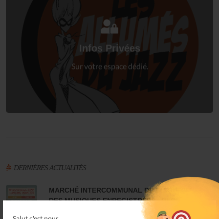
Connectez-vous
à votre espace privé.
Infos Privées
Connexion
Sur votre espace dédié.
DERNIÈRES ACTUALITÉS
MARCHÉ INTERCOMMUNAL DU DISQUE ET
DES MUSIQUES ENREGISTRÉES - PLOUARET
17 Dec 25
Salut c'est nous...