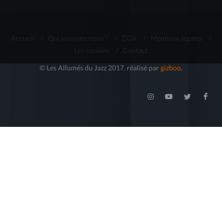
Accueil
/
Qui sommes-nous ?
/
CGV
/
Mentions légales
/
Les cookies
/
Contact
© Les Allumés du Jazz 2017, réalisé par
gizboo
.