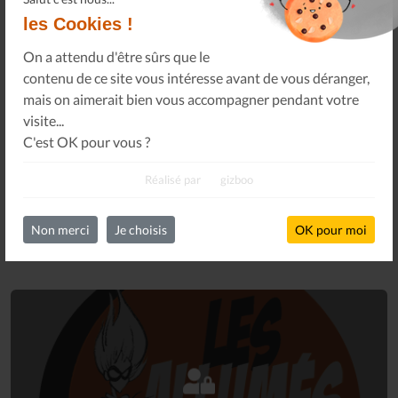
les Cookies !
Abonnez-vous à notre newsletter pour obtenir des
On a attendu d'être sûrs que le
nouvelles importantes, des conseils et plus encore.
contenu de ce site vous intéresse avant de vous déranger,
mais on aimerait bien vous accompagner pendant votre
visite...
C'est OK pour vous ?
S'INSCRIRE
Réalisé par
gizboo
Non merci
Je choisis
OK pour moi
Connectez-vous