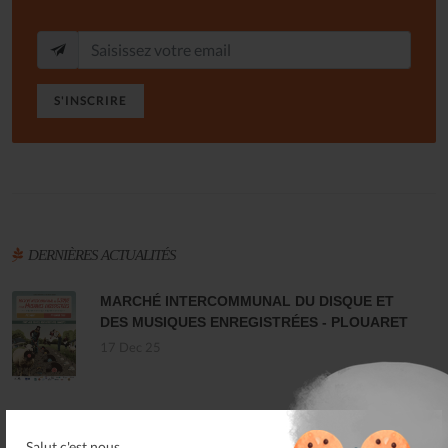
S'INSCRIRE
DERNIÈRES ACTUALITÉS
MARCHÉ INTERCOMMUNAL DU DISQUE ET
DES MUSIQUES ENREGISTRÉES - PLOUARET
17 Dec 25
LES ALLUMÉS DU JAZZ FONT SALON, LE
PROGRAMME
Salut c'est nous...