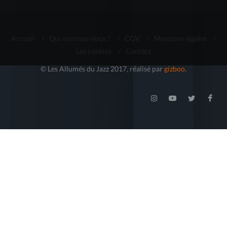
Accueil
/
Qui sommes-nous ?
/
CGV
/
Mentions légales
/
Les cookies
/
Contact
© Les Allumés du Jazz 2017, réalisé par
gizboo
.