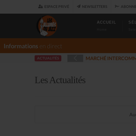
ESPACE PRIVÉ
NEWSLETTERS
ABONNE
ACCUEIL
SÉ
Home
Sele
Informations
en direct
UARET
LES AL
ACTUALITÉS
(2025-12-17)
Les Actualités
Auc