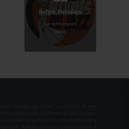
Connectez-vous
à votre espace privé.
Infos Privées
Connexion
Sur votre espace
dédié.
uvant presque par hasard au bord de la mer,
teurs indépendants de disques de Jazz-au-sens-
s à s'abandonner au bord de l'amer, discutent de la
 regrouper. Stimulés par leurs passions, attentifs à