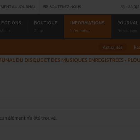
MENT AU JOURNAL
SOUTENEZ-NOUS
+33(0)2 
LECTIONS
BOUTIQUE
INFORMATIONS
JOURNAL
ctions
Shop
Information
Newspaper
Actualités
Réa
LUMÉS DU JAZZ FONT SALON, LE PROGRAMME
(2025-11-14)
un élément n'a été trouvé.