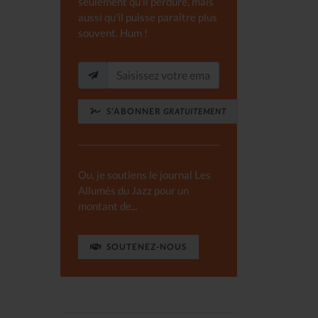
seulement qu'il perdure, mais
aussi qu'il puisse paraître plus
souvent. Hum !
S'ABONNER
GRATUITEMENT
Ou, je soutiens le journal Les
Allumés du Jazz pour un
montant de...
SOUTENEZ-NOUS