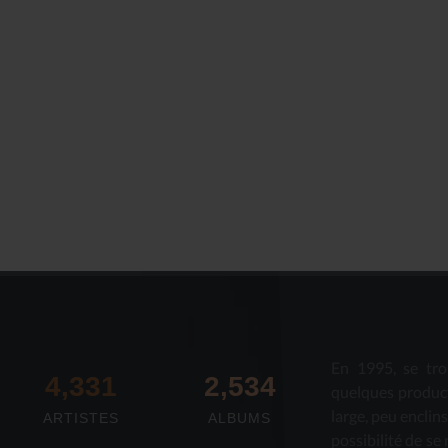
En 1995, se tro
4,673
2,712
quelques produc
large, peu enclin
ARTISTES
ALBUMS
possibilité de se