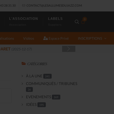
43 28 31 30
CONTACT@LESALLUMESDUJAZZ.COM
L'ASSOCIATION
LABELS
0
Association
Suppliers
lisations
Vidéos
Espace Privé
INSCRIPTIONS
CATÉGORIES
À LA UNE
241
COMMUNIQUÉS / TRIBUNES
26
EVENEMENTS
269
IDÉES
195