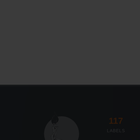
117
LABELS