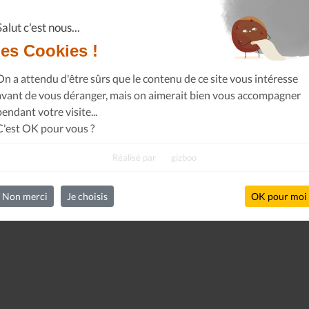
Salut c'est nous...
les Cookies !
Le Journal n°44
Le Journal n°
Casserolade pour le roy
SPÉCIAL 30 AN
On a attendu d'être sûrs que le contenu de ce site vous intéresse
avant de vous déranger, mais on aimerait bien vous accompagner
pendant votre visite...
C'est OK pour vous ?
Réalisé par
gizboo
Non merci
Je choisis
OK pour moi