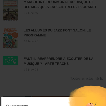
MARCHÉ INTERCOMMUNAL DU DISQUE ET
DES MUSIQUES ENREGISTRÉES - PLOUARET
17 Dec 25
LES ALLUMÉS DU JAZZ FONT SALON, LE
PROGRAMME
14 Nov 25
FAUT-IL RÉAPPRENDRE À ÉCOUTER DE LA
MUSIQUE ? - ARTE TRACKS
13 Nov 25
Toutes les actualités
Salut c'est nous...