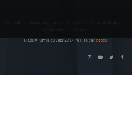
Accueil
/
Qui sommes-nous ?
/
CGV
/
Mentions légales
/
Les cookies
/
Contact
© Les Allumés du Jazz 2017, réalisé par
gizboo
.