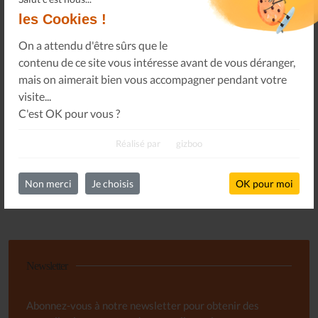
les Cookies !
Connectez-vous
On a attendu d'être sûrs que le
à votre espace privé.
contenu de ce site vous intéresse avant de vous déranger,
Infos Privées
mais on aimerait bien vous accompagner pendant votre
Connexion
visite...
Sur votre espace dédié.
C'est OK pour vous ?
Réalisé par
gizboo
Non merci
Je choisis
OK pour moi
Newsletter
Abonnez-vous à notre newsletter pour obtenir des