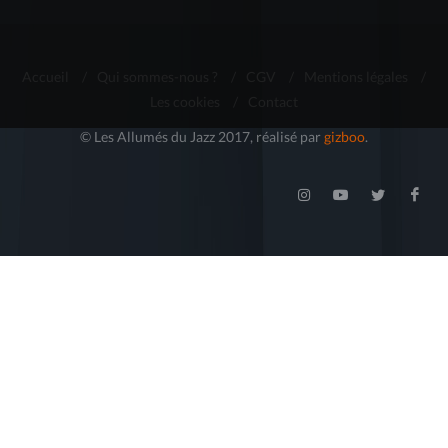
Accueil
/
Qui sommes-nous ?
/
CGV
/
Mentions légales
/
Les cookies
/
Contact
© Les Allumés du Jazz 2017, réalisé par
gizboo
.