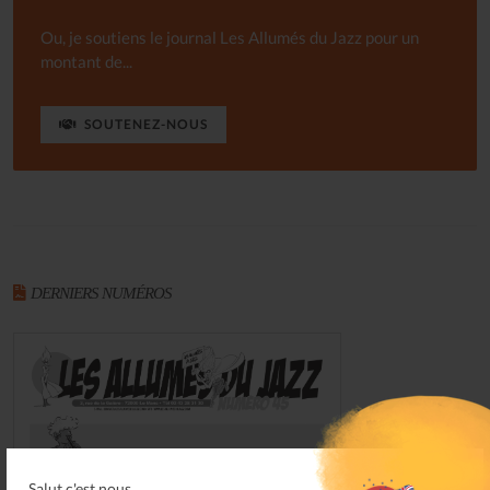
Ou, je soutiens le journal Les Allumés du Jazz pour un
montant de...
SOUTENEZ-NOUS
DERNIERS NUMÉROS
Salut c'est nous...