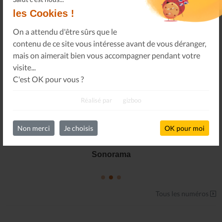
les Cookies !
On a attendu d'être sûrs que le
contenu de ce site vous intéresse avant de vous déranger,
mais on aimerait bien vous accompagner pendant votre
visite...
C'est OK pour vous ?
Réalisé par
gizboo
Non merci
Je choisis
OK pour moi
Le Journal n°45
Sonorama
Tous les numéros