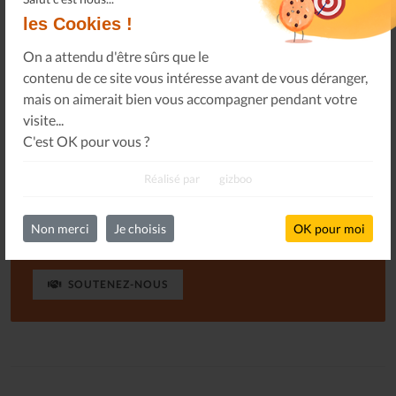
seulement qu'il perdure, mais aussi qu'il puisse paraître
les Cookies !
plus souvent. Hum !
On a attendu d'être sûrs que le
contenu de ce site vous intéresse avant de vous déranger,
mais on aimerait bien vous accompagner pendant votre
visite...
S'ABONNER
GRATUITEMENT
C'est OK pour vous ?
Réalisé par
gizboo
Ou, je soutiens le journal Les Allumés du Jazz pour un
Non merci
Je choisis
OK pour moi
montant de...
SOUTENEZ-NOUS