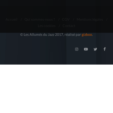
Accueil
/
Qui sommes-nous ?
/
CGV
/
Mentions légales
/
Les cookies
/
Contact
© Les Allumés du Jazz 2017, réalisé par
gizboo
.