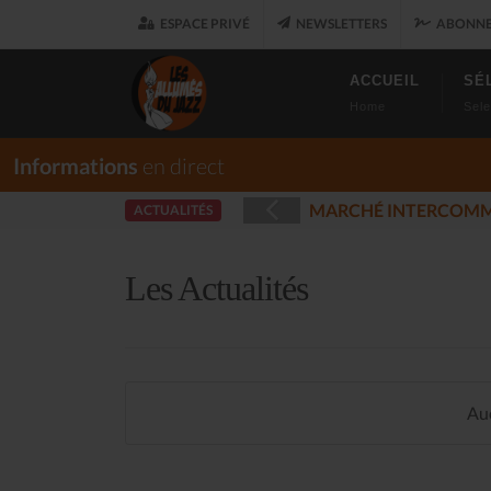
ESPACE PRIVÉ
NEWSLETTERS
ABONNE
ACCUEIL
SÉ
Home
Sele
Informations
en direct
E ET DES MUSIQUES ENREGISTRÉES - PLOUARET
ACTUALITÉS
(2025-12-
Les Actualités
Auc