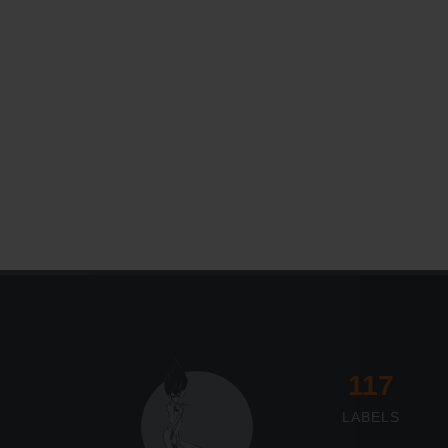
Le Journal n°45
Sonorama
117
LABELS