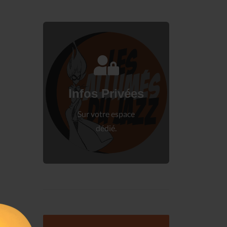
Connectez-vous
à votre espace privé.
Infos Privées
Connexion
Sur votre espace
dédié.