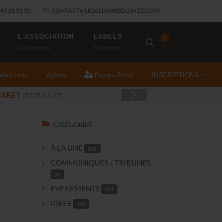
43 28 31 30
CONTACT@LESALLUMESDUJAZZ.COM
L'ASSOCIATION
LABELS
0
Association
Suppliers
lisations
Vidéos
Espace Privé
INSCRIPTIONS
Z FONT SALON, LE PROGRAMME
(2025-11-14)
CATÉGORIES
À LA UNE
241
COMMUNIQUÉS / TRIBUNES
26
EVENEMENTS
269
IDÉES
195