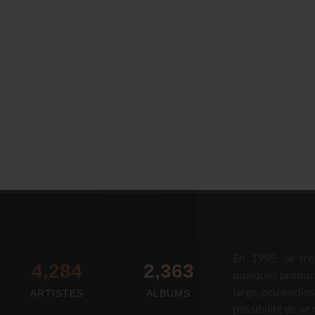
Le Journal n°44
Le Journal n°
Casserolade pour le roy
SPÉCIAL 30 AN
En 1995, se tro
4,673
2,712
quelques produc
large, peu enclin
ARTISTES
ALBUMS
possibilité de se