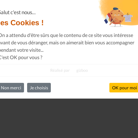
Salut c'est nous...
les Cookies !
On a attendu d'être sûrs que le contenu de ce site vous intéresse
avant de vous déranger, mais on aimerait bien vous accompagner
pendant votre visite...
C'est OK pour vous ?
Réalisé par
gizboo
Non merci
Je choisis
OK pour moi