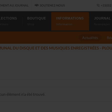
MENT AU JOURNAL
SOUTENEZ-NOUS
+33(0)2 
LECTIONS
BOUTIQUE
INFORMATIONS
JOURNAL
ctions
Shop
Information
Newspaper
Actualités
Réa
LES ALLUMÉS DU JAZ
17)
un élément n'a été trouvé.