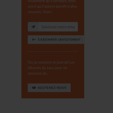
seulement qu'il perdure, mais
aussi qu'il puisse paraître plus
souvent. Hum !
S'ABONNER
GRATUITEMENT
Ou, je soutiens le journal Les
Allumés du Jazz pour un
montant de...
SOUTENEZ-NOUS