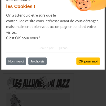
les Cookies !
Ou, je soutiens le journal Les Allumés du Jazz pour un
montant de...
On a attendu d'être sûrs que le
contenu de ce site vous intéresse avant de vous déranger,
mais on aimerait bien vous accompagner pendant votre
SOUTENEZ-NOUS
visite...
C'est OK pour vous ?
Réalisé par
gizboo
Non merci
Je choisis
OK pour moi
DERNIERS NUMÉROS