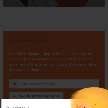
Abonnement libre au Journal
Le désir de l'équipe du journal Les Allumés du Jazz et,
semble-t-il, de nombreux lecteurs et lectrices, est non
seulement qu'il perdure, mais aussi qu'il puisse paraître
plus souvent. Hum !
S'ABONNER
GRATUITEMENT
Salut c'est nous...