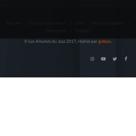
Accueil
/
Qui sommes-nous ?
/
CGV
/
Mentions légales
/
Les cookies
/
Contact
© Les Allumés du Jazz 2017, réalisé par
gizboo
.