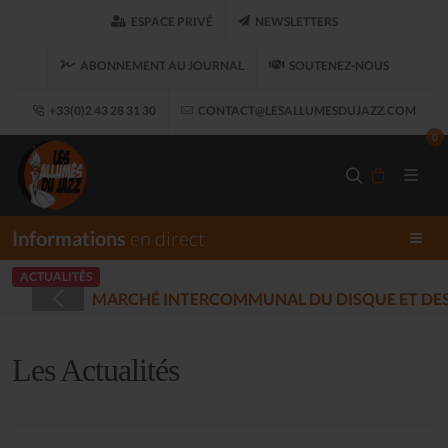
ESPACE PRIVÉ
NEWSLETTERS
ABONNEMENT AU JOURNAL
SOUTENEZ-NOUS
+33(0)2 43 28 31 30
CONTACT@LESALLUMESDUJAZZ.COM
0
Informations
en direct
ACTUALITÉS
LOUARET
LES 
(2025-12-17)
Les Actualités