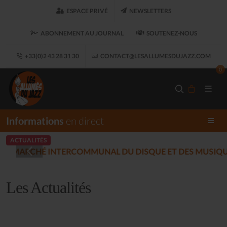
ESPACE PRIVÉ
NEWSLETTERS
ABONNEMENT AU JOURNAL
SOUTENEZ-NOUS
+33(0)2 43 28 31 30
CONTACT@LESALLUMESDUJAZZ.COM
0
Informations
en direct
ACTUALITÉS
LES ALLUMÉS DU JAZ
17)
Les Actualités