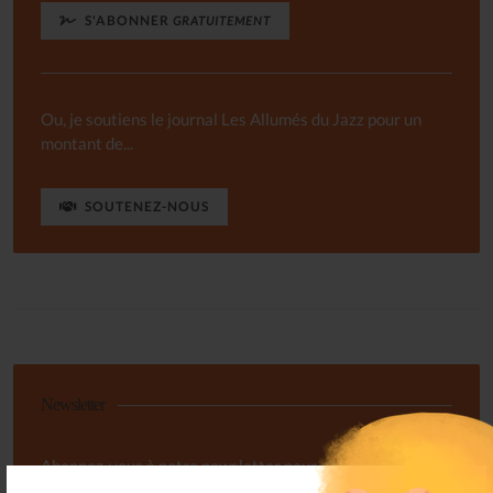
S'ABONNER
GRATUITEMENT
Ou, je soutiens le journal Les Allumés du Jazz pour un
montant de...
SOUTENEZ-NOUS
Newsletter
Abonnez-vous à notre newsletter pour obtenir des
nouvelles importantes, des conseils et plus encore.