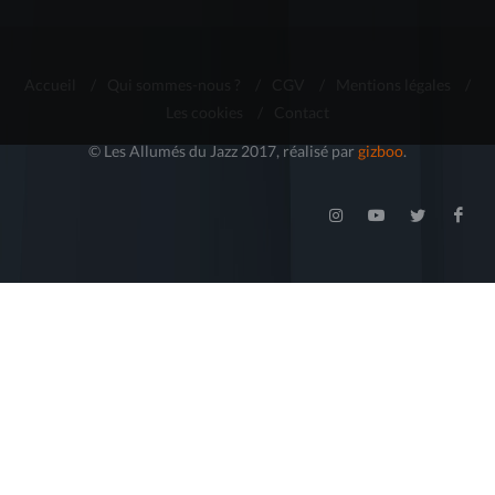
Accueil
/
Qui sommes-nous ?
/
CGV
/
Mentions légales
/
Les cookies
/
Contact
© Les Allumés du Jazz 2017, réalisé par
gizboo
.