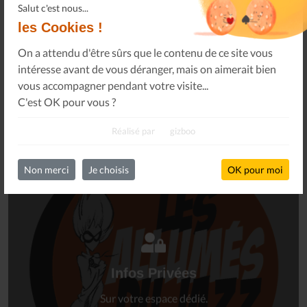
Salut c'est nous...
les Cookies !
On a attendu d'être sûrs que le contenu de ce site vous
intéresse avant de vous déranger, mais on aimerait bien
S'INSCRIRE
vous accompagner pendant votre visite...
C'est OK pour vous ?
Réalisé par
gizboo
Non merci
Je choisis
OK pour moi
Connectez-vous
à votre espace privé.
Infos Privées
Connexion
Sur votre espace dédié.