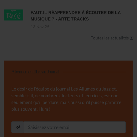
FAUT-IL RÉAPPRENDRE À ÉCOUTER DE LA
MUSIQUE ? - ARTE TRACKS
13 Nov 25
Toutes les actualités
Abonnement libre au Journal
Le désir de l'équipe du journal Les Allumés du Jazz et,
semble-t-il, de nombreux lecteurs et lectrices, est non
seulement qu'il perdure, mais aussi qu'il puisse paraître
plus souvent. Hum !