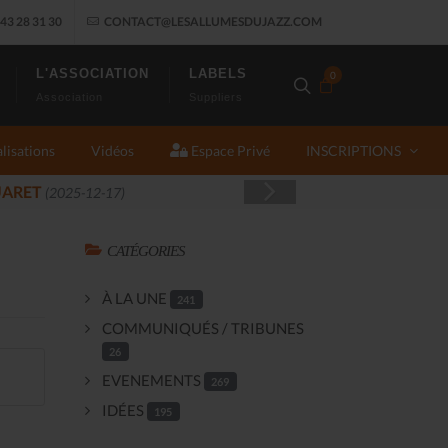
43 28 31 30
CONTACT@LESALLUMESDUJAZZ.COM
L'ASSOCIATION
LABELS
0
Association
Suppliers
lisations
Vidéos
Espace Privé
INSCRIPTIONS
11-14)
CATÉGORIES
À LA UNE
241
COMMUNIQUÉS / TRIBUNES
26
EVENEMENTS
269
IDÉES
195