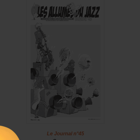
46
Le Journal n°45
Le J