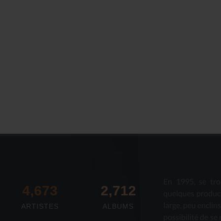
En 1995, se tro
4,673
2,712
quelques produc
large, peu enclin
ARTISTES
ALBUMS
possibilité de se