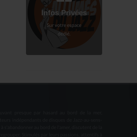
Connectez-vous
à votre espace privé.
Infos Privées
Connexion
Sur votre espace
dédié.
uvant presque par hasard au bord de la mer,
teurs indépendants de disques de Jazz-au-sens-
s à s'abandonner au bord de l'amer, discutent de la
 regrouper. Stimulés par leurs passions, attentifs à