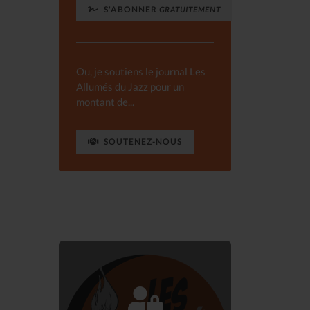
S'ABONNER
GRATUITEMENT
Ou, je soutiens le journal Les
Allumés du Jazz pour un
montant de...
SOUTENEZ-NOUS