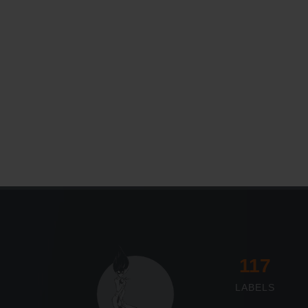
117
LABELS