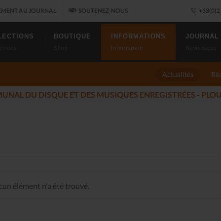
MENT AU JOURNAL
SOUTENEZ-NOUS
+33(0)2 
LECTIONS
BOUTIQUE
INFORMATIONS
JOURNAL
ctions
Shop
Information
Newspaper
Actualités
Réa
LES ALLUMÉS DU JAZZ FONT SALON, LE PROGRAMME
(2025-
un élément n'a été trouvé.