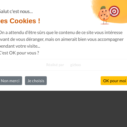
Casserolade pour le roy
SPÉCIAL 30 AN
Salut c'est nous...
les Cookies !
On a attendu d'être sûrs que le contenu de ce site vous intéresse
avant de vous déranger, mais on aimerait bien vous accompagner
pendant votre visite...
C'est OK pour vous ?
Réalisé par
gizboo
Non merci
Je choisis
OK pour moi