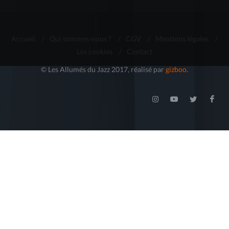
Accueil
/
Qui sommes-nous ?
/
CGV
/
Mentions légales
/
Les cookies
/
Contact
© Les Allumés du Jazz 2017, réalisé par
gizboo
.