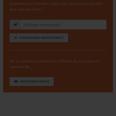
seulement qu'il perdure, mais aussi qu'il puisse paraître
plus souvent. Hum !
S'ABONNER
GRATUITEMENT
Ou, je soutiens le journal Les Allumés du Jazz pour un
montant de...
SOUTENEZ-NOUS