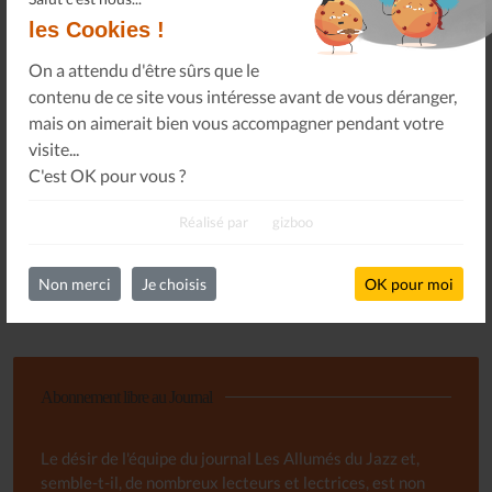
les Cookies !
Abonnez-vous à notre newsletter pour obtenir des
On a attendu d'être sûrs que le
nouvelles importantes, des conseils et plus encore.
contenu de ce site vous intéresse avant de vous déranger,
mais on aimerait bien vous accompagner pendant votre
visite...
C'est OK pour vous ?
S'INSCRIRE
Réalisé par
gizboo
Non merci
Je choisis
OK pour moi
Abonnement libre au Journal
Le désir de l'équipe du journal Les Allumés du Jazz et,
semble-t-il, de nombreux lecteurs et lectrices, est non