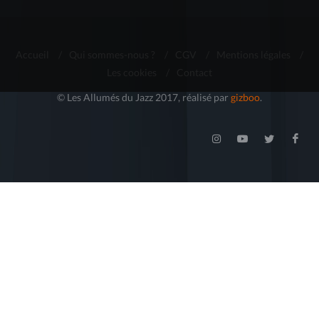
Accueil
/
Qui sommes-nous ?
/
CGV
/
Mentions légales
/
Les cookies
/
Contact
© Les Allumés du Jazz 2017, réalisé par
gizboo
.