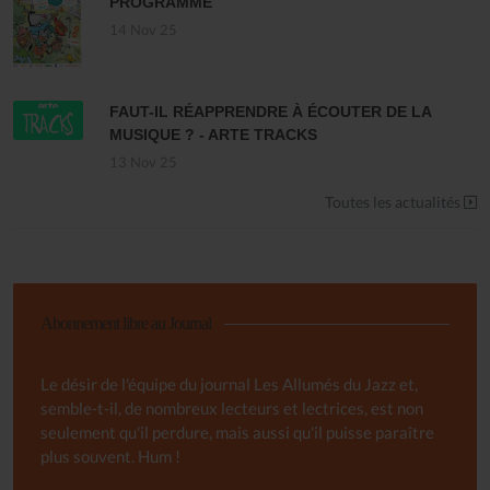
PROGRAMME
14 Nov 25
FAUT-IL RÉAPPRENDRE À ÉCOUTER DE LA
MUSIQUE ? - ARTE TRACKS
13 Nov 25
Toutes les actualités
Abonnement libre au Journal
Le désir de l'équipe du journal Les Allumés du Jazz et,
semble-t-il, de nombreux lecteurs et lectrices, est non
seulement qu'il perdure, mais aussi qu'il puisse paraître
plus souvent. Hum !