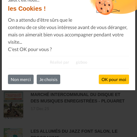
les Cookies !
On a attendu d'être sûrs que le
Le Journal n°45
contenu de ce site vous intéresse avant de vous déranger,
Sonorama
mais on aimerait bien vous accompagner pendant votre
visite...
C'est OK pour vous ?
Tous les numéros
Réalisé par
gizboo
Non merci
Je choisis
OK pour moi
DERNIÈRES ACTUALITÉS
MARCHÉ INTERCOMMUNAL DU DISQUE ET
DES MUSIQUES ENREGISTRÉES - PLOUARET
17 Dec 25
LES ALLUMÉS DU JAZZ FONT SALON, LE