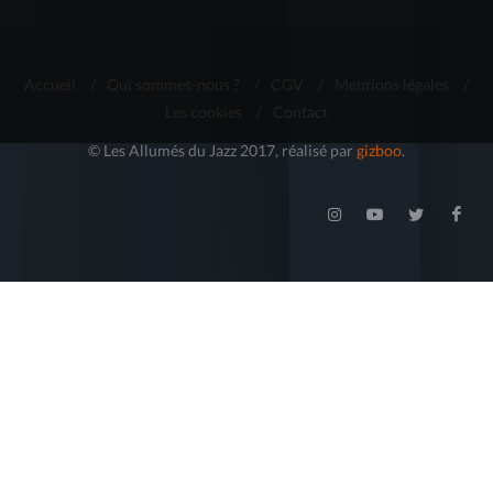
Accueil
/
Qui sommes-nous ?
/
CGV
/
Mentions légales
/
Les cookies
/
Contact
© Les Allumés du Jazz 2017, réalisé par
gizboo
.