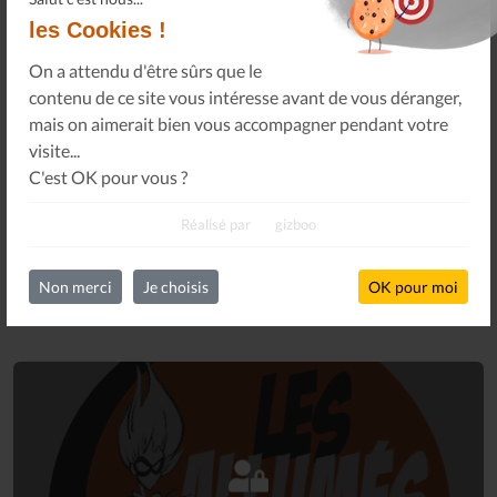
les Cookies !
Abonnez-vous à notre newsletter pour obtenir des
On a attendu d'être sûrs que le
nouvelles importantes, des conseils et plus encore.
contenu de ce site vous intéresse avant de vous déranger,
mais on aimerait bien vous accompagner pendant votre
visite...
C'est OK pour vous ?
S'INSCRIRE
Réalisé par
gizboo
Non merci
Je choisis
OK pour moi
Connectez-vous