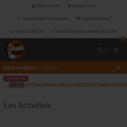
ESPACE PRIVÉ
NEWSLETTERS
ABONNEMENT AU JOURNAL
SOUTENEZ-NOUS
+33(0)2 43 28 31 30
CONTACT@LESALLUMESDUJAZZ.COM
0
Informations
en direct
ACTUALITÉS
LES ALLUMÉS DU JAZ
17)
Les Actualités