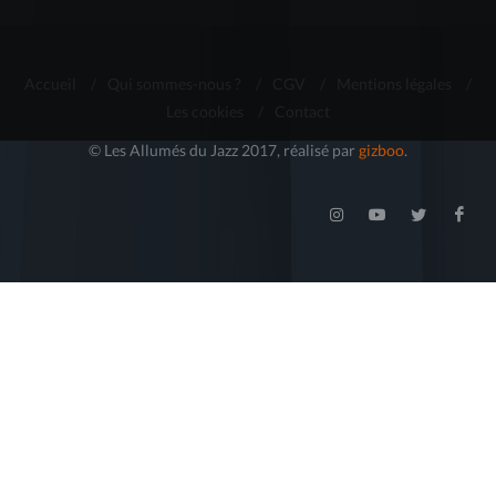
Accueil
/
Qui sommes-nous ?
/
CGV
/
Mentions légales
/
Les cookies
/
Contact
© Les Allumés du Jazz 2017, réalisé par
gizboo
.