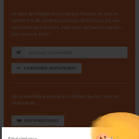
Le désir de l'équipe du journal Les Allumés du Jazz et,
semble-t-il, de nombreux lecteurs et lectrices, est non
seulement qu'il perdure, mais aussi qu'il puisse paraître
plus souvent. Hum !
S'ABONNER
GRATUITEMENT
Ou, je soutiens le journal Les Allumés du Jazz pour un
montant de...
SOUTENEZ-NOUS
Salut c'est nous...