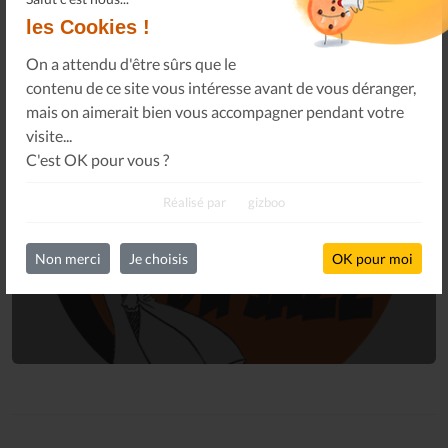
les Cookies !
On a attendu d'être sûrs que le
contenu de ce site vous intéresse avant de vous déranger,
mais on aimerait bien vous accompagner pendant votre
visite...
C'est OK pour vous ?
Connectez-vous
Réalisé par
gizboo
à votre espace privé.
Infos Privées
Connexion
Non merci
Je choisis
OK pour moi
Sur votre espace dédié.