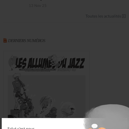
13 Nov 25
Toutes les actualités
DERNIERS NUMÉROS
Salut c'est nous...