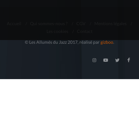
Accueil
/
Qui sommes-nous ?
/
CGV
/
Mentions légales
/
Les cookies
/
Contact
© Les Allumés du Jazz 2017, réalisé par
gizboo
.