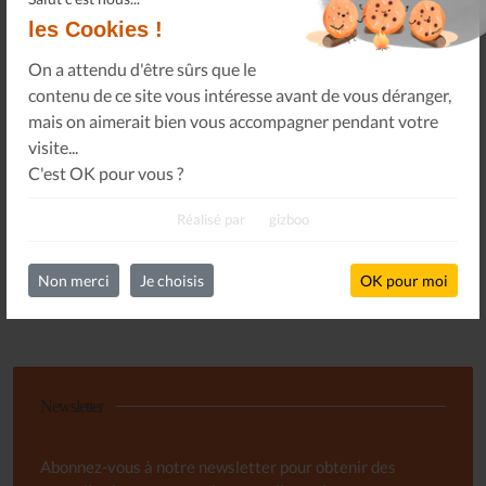
les Cookies !
On a attendu d'être sûrs que le
contenu de ce site vous intéresse avant de vous déranger,
mais on aimerait bien vous accompagner pendant votre
visite...
C'est OK pour vous ?
Le Journal n°45
Sonorama
Réalisé par
gizboo
Non merci
Je choisis
OK pour moi
Tous les numéros
Newsletter
Abonnez-vous à notre newsletter pour obtenir des