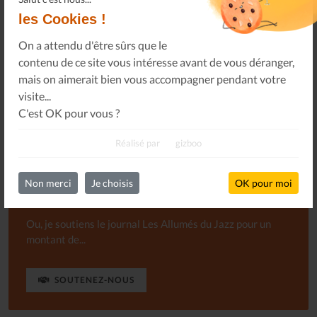
les Cookies !
Le désir de l'équipe du journal Les Allumés du Jazz et,
On a attendu d'être sûrs que le
semble-t-il, de nombreux lecteurs et lectrices, est non
contenu de ce site vous intéresse avant de vous déranger,
seulement qu'il perdure, mais aussi qu'il puisse paraître
mais on aimerait bien vous accompagner pendant votre
plus souvent. Hum !
visite...
C'est OK pour vous ?
Réalisé par
gizboo
S'ABONNER
GRATUITEMENT
Non merci
Je choisis
OK pour moi
Ou, je soutiens le journal Les Allumés du Jazz pour un
montant de...
SOUTENEZ-NOUS