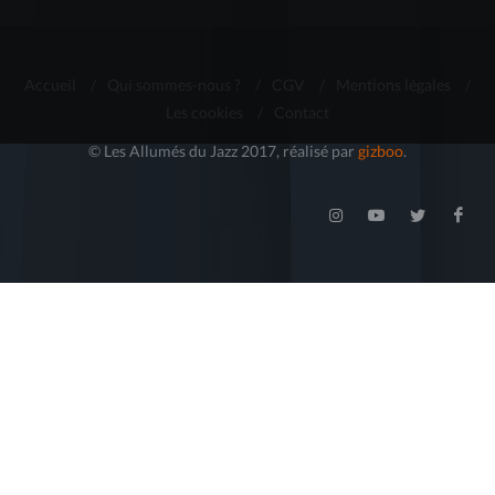
Accueil
/
Qui sommes-nous ?
/
CGV
/
Mentions légales
/
Les cookies
/
Contact
© Les Allumés du Jazz 2017, réalisé par
gizboo
.