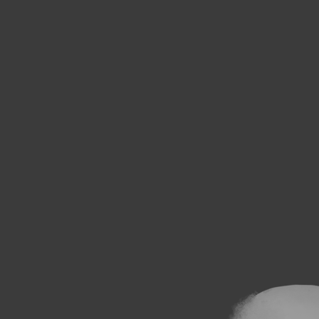
Le Journal n°44
Le Journal n°
Casserolade pour le roy
SPÉCIAL 30 AN