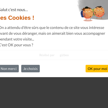
Salut c'est nous...
les Cookies !
On a attendu d'être sûrs que le contenu de ce site vous intéresse
avant de vous déranger, mais on aimerait bien vous accompagner
pendant votre visite...
C'est OK pour vous ?
Réalisé par
gizboo
Non merci
Je choisis
OK pour moi