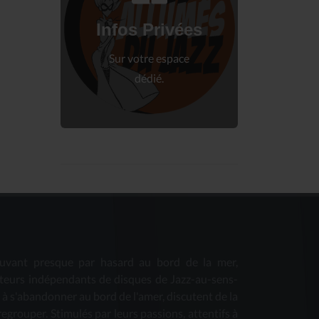
Connectez-vous
à votre espace privé.
Infos Privées
Connexion
Sur votre espace
dédié.
uvant presque par hasard au bord de la mer,
teurs indépendants de disques de Jazz-au-sens-
s à s'abandonner au bord de l'amer, discutent de la
 regrouper. Stimulés par leurs passions, attentifs à