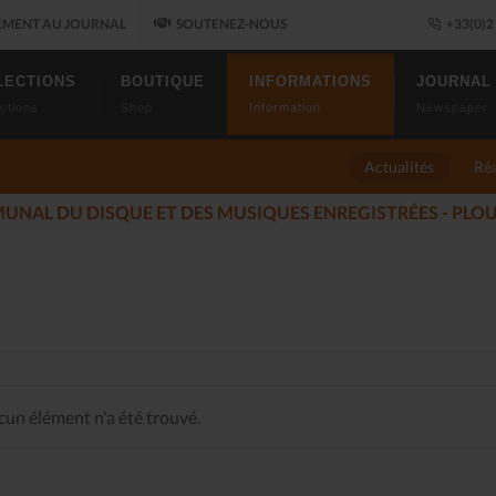
MENT AU JOURNAL
SOUTENEZ-NOUS
+33(0)2 
LECTIONS
BOUTIQUE
INFORMATIONS
JOURNAL
ctions
Shop
Information
Newspaper
Actualités
Réa
 JAZZ FONT SALON, LE PROGRAMME
(2025-11-14)
un élément n'a été trouvé.