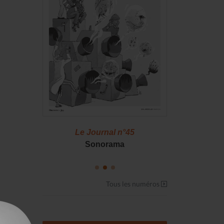
46
Le Journal n°45
Le J
S !
Sonorama
Casserol
Tous les numéros