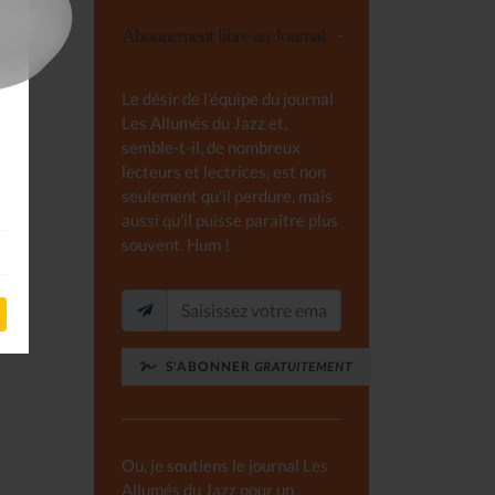
Abonnement libre au Journal
Le désir de l'équipe du journal
Les Allumés du Jazz et,
semble-t-il, de nombreux
lecteurs et lectrices, est non
seulement qu'il perdure, mais
aussi qu'il puisse paraître plus
souvent. Hum !
S'ABONNER
GRATUITEMENT
Ou, je soutiens le journal Les
Allumés du Jazz pour un