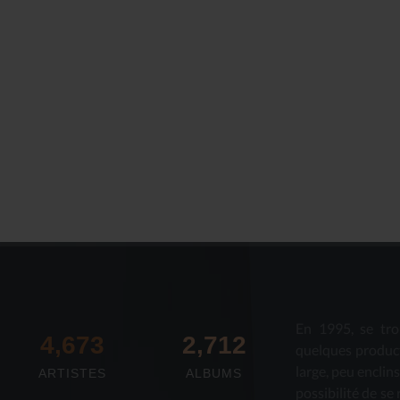
En 1995, se tro
4,673
2,712
quelques produc
large, peu enclin
ARTISTES
ALBUMS
possibilité de se