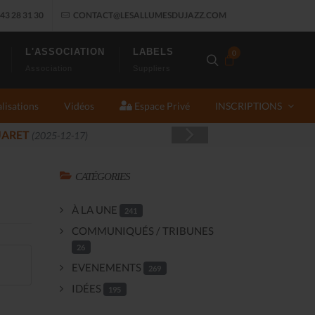
43 28 31 30
CONTACT@LESALLUMESDUJAZZ.COM
L'ASSOCIATION
LABELS
0
Association
Suppliers
lisations
Vidéos
Espace Privé
INSCRIPTIONS
JAZ
CATÉGORIES
À LA UNE
241
COMMUNIQUÉS / TRIBUNES
26
EVENEMENTS
269
IDÉES
195