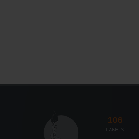
117
LABELS