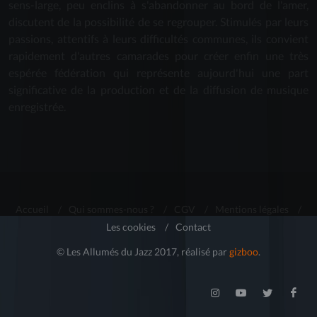
sens-large, peu enclins à s'abandonner au bord de l'amer,
discutent de la possibilité de se regrouper. Stimulés par leurs
passions, attentifs à leurs difficultés communes, ils convient
rapidement d'autres camarades pour créer enfin une très
espérée fédération qui représente aujourd'hui une part
significative de la production et de la diffusion de musique
enregistrée.
Accueil
/
Qui sommes-nous ?
/
CGV
/
Mentions légales
/
Les cookies
/
Contact
© Les Allumés du Jazz 2017, réalisé par
gizboo
.