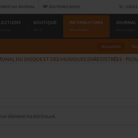
MENT AU JOURNAL
SOUTENEZ-NOUS
+33(0)2 
LECTIONS
BOUTIQUE
INFORMATIONS
JOURNAL
ctions
Shop
Information
Newspaper
Actualités
Réa
ÉS DU JAZZ FONT SALON, LE PROGRAMME
(2025-11-14)
un élément n'a été trouvé.