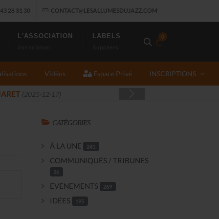
43 28 31 30
CONTACT@LESALLUMESDUJAZZ.COM
L'ASSOCIATION
LABELS
0
Association
Suppliers
lisations
Vidéos
Espace Privé
INSCRIPTIONS
CATÉGORIES
À LA UNE
241
COMMUNIQUÉS / TRIBUNES
26
EVENEMENTS
269
IDÉES
195