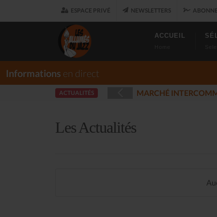
ESPACE PRIVÉ
NEWSLETTERS
ABONNE
ACCUEIL
SÉ
Home
Sele
Informations
en direct
ET
LES ALLUM
ACTUALITÉS
(2025-12-17)
Les Actualités
Auc