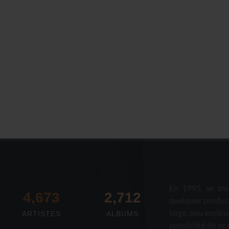
Le Journal n°44
Le Journal n°
Casserolade pour le roy
SPÉCIAL 30 AN
En 1995, se tro
4,673
2,712
quelques produc
large, peu enclin
ARTISTES
ALBUMS
possibilité de se