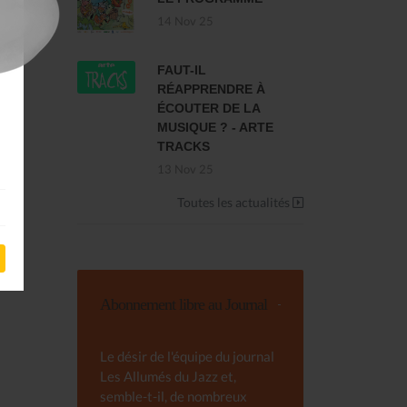
14 Nov 25
FAUT-IL
RÉAPPRENDRE À
ÉCOUTER DE LA
MUSIQUE ? - ARTE
TRACKS
13 Nov 25
Toutes les actualités
Abonnement libre au Journal
Le désir de l'équipe du journal
Les Allumés du Jazz et,
semble-t-il, de nombreux