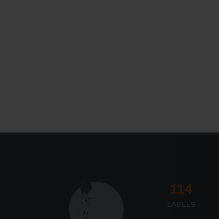
Le Journal n°45
Sonorama
117
LABELS