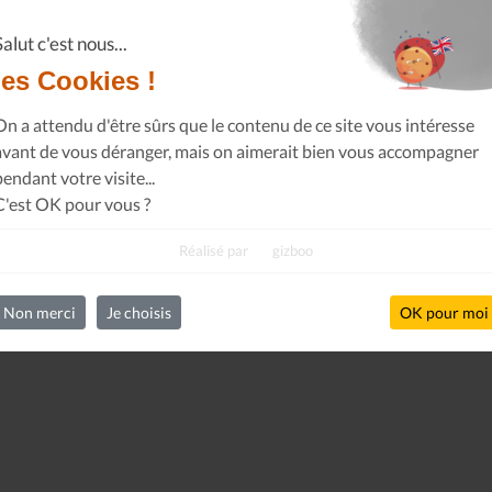
Salut c'est nous...
les Cookies !
On a attendu d'être sûrs que le contenu de ce site vous intéresse
avant de vous déranger, mais on aimerait bien vous accompagner
pendant votre visite...
C'est OK pour vous ?
Réalisé par
gizboo
Non merci
Je choisis
OK pour moi