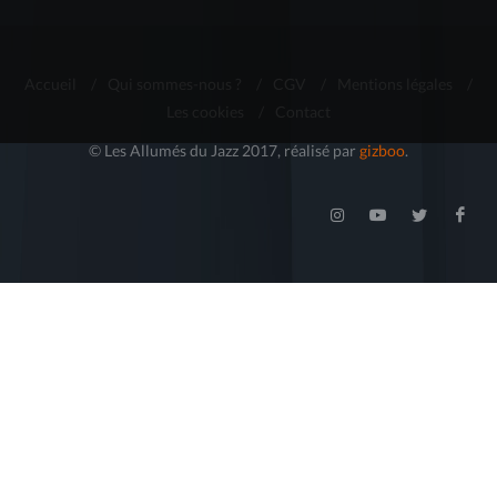
Accueil
/
Qui sommes-nous ?
/
CGV
/
Mentions légales
/
Les cookies
/
Contact
© Les Allumés du Jazz 2017, réalisé par
gizboo
.