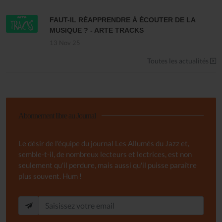
FAUT-IL RÉAPPRENDRE À ÉCOUTER DE LA
MUSIQUE ? - ARTE TRACKS
13 Nov 25
Toutes les actualités
Abonnement libre au Journal
Le désir de l'équipe du journal Les Allumés du Jazz et,
semble-t-il, de nombreux lecteurs et lectrices, est non
seulement qu'il perdure, mais aussi qu'il puisse paraître
plus souvent. Hum !