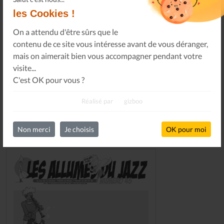
les Cookies !
On a attendu d'être sûrs que le
contenu de ce site vous intéresse avant de vous déranger,
S'INSCRIRE
mais on aimerait bien vous accompagner pendant votre
visite...
C'est OK pour vous ?
Réalisé par
gizboo
Non merci
Je choisis
OK pour moi
DERNIERS NUMÉROS