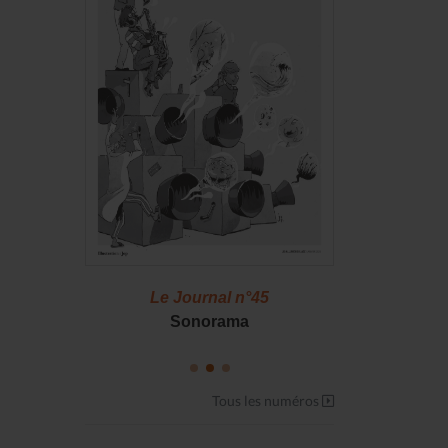
46
Le Journal n°45
Le J
S !
Sonorama
Casserol
Tous les numéros