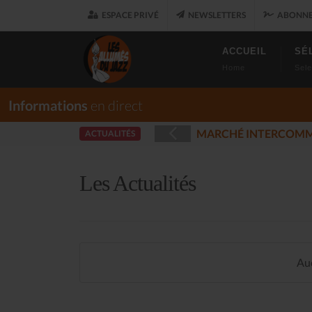
ESPACE PRIVÉ
NEWSLETTERS
ABONNE
ACCUEIL
SÉ
Home
Sele
Informations
en direct
RET
LES ALLUM
ACTUALITÉS
(2025-12-17)
Les Actualités
Auc