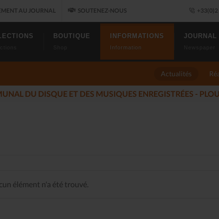
MENT AU JOURNAL
SOUTENEZ-NOUS
+33(0)2 
LECTIONS
BOUTIQUE
INFORMATIONS
JOURNAL
ctions
Shop
Information
Newspaper
Actualités
Réa
ÉS DU JAZZ FONT SALON, LE PROGRAMME
(2025-11-14)
un élément n'a été trouvé.