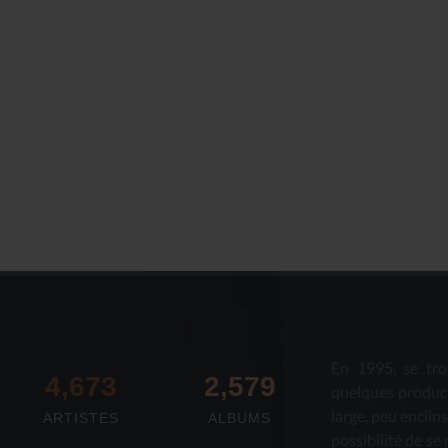
En 1995, se tro
4,673
2,712
quelques produc
large, peu enclin
ARTISTES
ALBUMS
possibilité de se