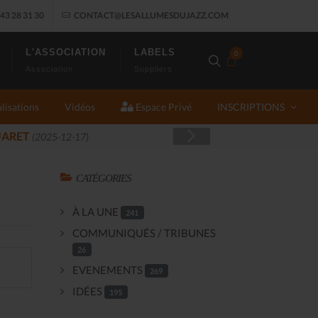
43 28 31 30
CONTACT@LESALLUMESDUJAZZ.COM
L'ASSOCIATION
LABELS
0
Association
Suppliers
lisations
Vidéos
Espace Privé
INSCRIPTIONS
CATÉGORIES
À LA UNE
241
COMMUNIQUÉS / TRIBUNES
26
EVENEMENTS
269
IDÉES
195