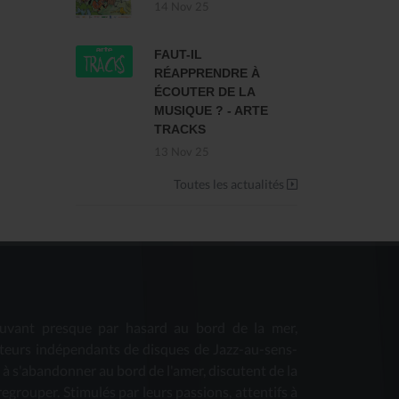
14 Nov 25
FAUT-IL
RÉAPPRENDRE À
ÉCOUTER DE LA
MUSIQUE ? - ARTE
TRACKS
13 Nov 25
Toutes les actualités
uvant presque par hasard au bord de la mer,
teurs indépendants de disques de Jazz-au-sens-
s à s'abandonner au bord de l'amer, discutent de la
 regrouper. Stimulés par leurs passions, attentifs à