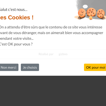
Salut c'est nous...
les Cookies !
On a attendu d'être sûrs que le contenu de ce site vous intéresse
avant de vous déranger, mais on aimerait bien vous accompagner
pendant votre visite...
C'est OK pour vous ?
Réalisé par
gizboo
Non merci
Je choisis
OK pour moi