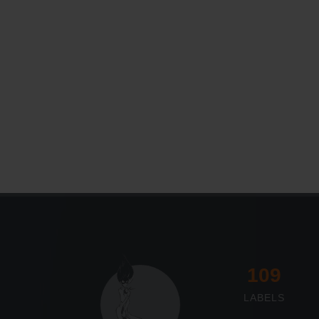
117
LABELS