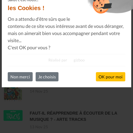
les Cookies !
On a attendu d'être sûrs que le
contenu de ce site vous intéresse avant de vous déranger,
DERNIÈRES ACTUALITÉS
mais on aimerait bien vous accompagner pendant votre
visite...
MARCHÉ INTERCOMMUNAL DU DISQUE ET
C'est OK pour vous ?
DES MUSIQUES ENREGISTRÉES - PLOUARET
17 Dec 25
Réalisé par
gizboo
Non merci
Je choisis
OK pour moi
LES ALLUMÉS DU JAZZ FONT SALON, LE
PROGRAMME
14 Nov 25
FAUT-IL RÉAPPRENDRE À ÉCOUTER DE LA
MUSIQUE ? - ARTE TRACKS
13 Nov 25