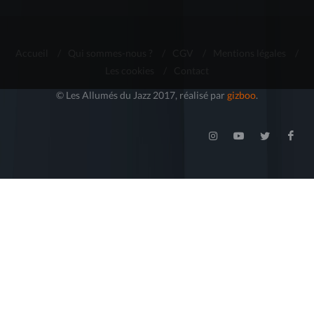
Accueil
/
Qui sommes-nous ?
/
CGV
/
Mentions légales
/
Les cookies
/
Contact
© Les Allumés du Jazz 2017, réalisé par
gizboo
.