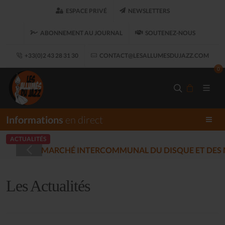
ESPACE PRIVÉ
NEWSLETTERS
ABONNEMENT AU JOURNAL
SOUTENEZ-NOUS
+33(0)2 43 28 31 30
CONTACT@LESALLUMESDUJAZZ.COM
0
Informations
en direct
ACTUALITÉS
LES ALLUMÉS DU
5-12-17)
Les Actualités