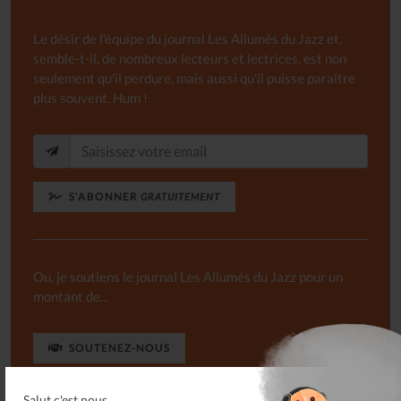
Le désir de l'équipe du journal Les Allumés du Jazz et,
semble-t-il, de nombreux lecteurs et lectrices, est non
seulement qu'il perdure, mais aussi qu'il puisse paraître
plus souvent. Hum !
S'ABONNER
GRATUITEMENT
Ou, je soutiens le journal Les Allumés du Jazz pour un
montant de...
SOUTENEZ-NOUS
Salut c'est nous...