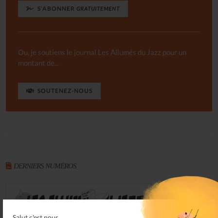
S'ABONNER
GRATUITEMENT
Ou, je soutiens le journal Les Allumés du Jazz pour un
montant de...
SOUTENEZ-NOUS
DERNIERS NUMÉROS
Salut c'est nous...