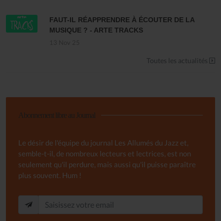
FAUT-IL RÉAPPRENDRE À ÉCOUTER DE LA
MUSIQUE ? - ARTE TRACKS
13 Nov 25
Toutes les actualités
Abonnement libre au Journal
Le désir de l'équipe du journal Les Allumés du Jazz et,
semble-t-il, de nombreux lecteurs et lectrices, est non
seulement qu'il perdure, mais aussi qu'il puisse paraître
plus souvent. Hum !