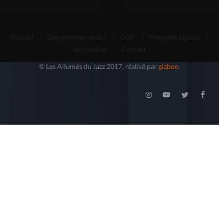
Accueil
/
Qui sommes-nous ?
/
CGV
/
Mentions légales
/
Les cookies
/
Contact
© Les Allumés du Jazz 2017, réalisé par
gizboo
.