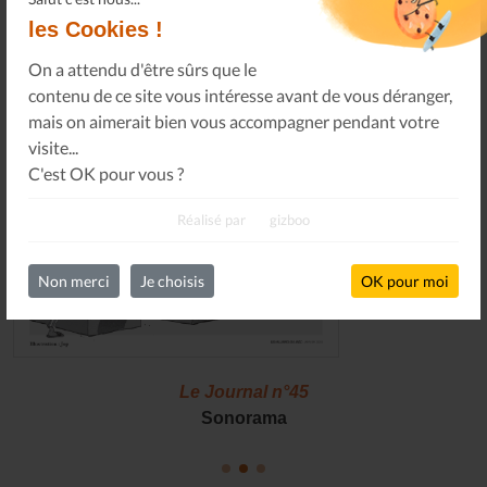
les Cookies !
On a attendu d'être sûrs que le
contenu de ce site vous intéresse avant de vous déranger,
mais on aimerait bien vous accompagner pendant votre
visite...
C'est OK pour vous ?
Réalisé par
gizboo
Non merci
Je choisis
OK pour moi
Le Journal n°45
Sonorama