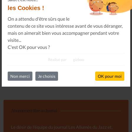
les Cookies !
Connectez-vous
On a attendu d'être sûrs que le
à votre espace privé.
contenu de ce site vous intéresse avant de vous déranger,
Infos Privées
mais on aimerait bien vous accompagner pendant votre
Connexion
visite...
Sur votre espace dédié.
C'est OK pour vous ?
Réalisé par
gizboo
Non merci
Je choisis
OK pour moi
Abonnement libre au Journal
Le désir de l'équipe du journal Les Allumés du Jazz et,