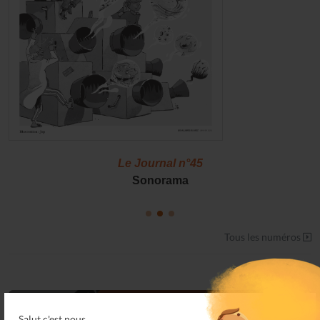
Le Journal n°45
Sonorama
Tous les numéros
Salut c'est nous...