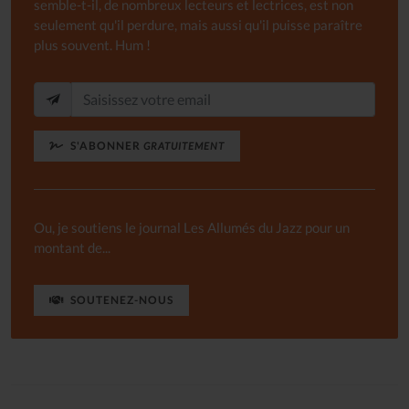
semble-t-il, de nombreux lecteurs et lectrices, est non
seulement qu'il perdure, mais aussi qu'il puisse paraître
plus souvent. Hum !
S'ABONNER
GRATUITEMENT
Ou, je soutiens le journal Les Allumés du Jazz pour un
montant de...
SOUTENEZ-NOUS