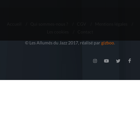
Accueil
/
Qui sommes-nous ?
/
CGV
/
Mentions légales
/
Les cookies
/
Contact
© Les Allumés du Jazz 2017, réalisé par
gizboo
.