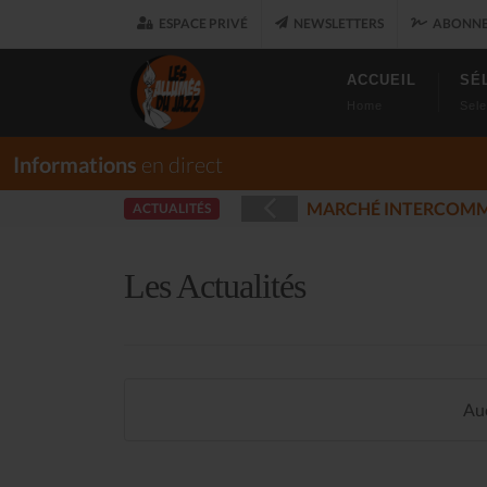
ESPACE PRIVÉ
NEWSLETTERS
ABONNE
ACCUEIL
SÉ
Home
Sele
Informations
en direct
ET
LES ALLUM
ACTUALITÉS
(2025-12-17)
Les Actualités
Auc