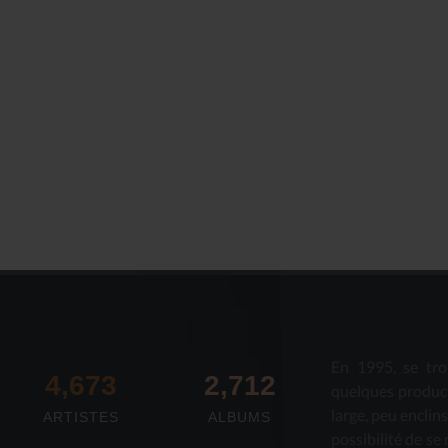
En 1995, se tro
4,673
2,712
quelques produc
large, peu enclin
ARTISTES
ALBUMS
possibilité de se