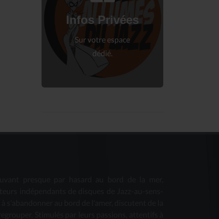
Connectez-vous
à votre espace privé.
Infos Privées
Connexion
Sur votre espace
dédié.
uvant presque par hasard au bord de la mer,
teurs indépendants de disques de Jazz-au-sens-
s à s'abandonner au bord de l'amer, discutent de la
 regrouper. Stimulés par leurs passions, attentifs à