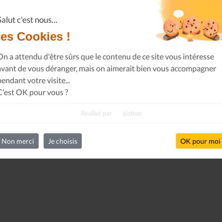
Salut c'est nous...
les Cookies !
On a attendu d'être sûrs que le contenu de ce site vous intéresse
avant de vous déranger, mais on aimerait bien vous accompagner
pendant votre visite...
C'est OK pour vous ?
Réalisé par
gizboo
Non merci
Je choisis
OK pour moi
Le Journal n°44
Le Journal n°
Casserolade pour le roy
SPÉCIAL 30 AN