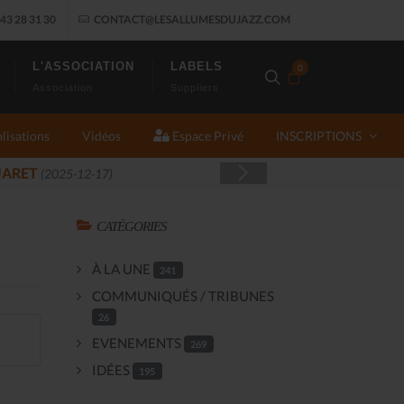
43 28 31 30
CONTACT@LESALLUMESDUJAZZ.COM
L'ASSOCIATION
LABELS
0
Association
Suppliers
lisations
Vidéos
Espace Privé
INSCRIPTIONS
CATÉGORIES
À LA UNE
241
COMMUNIQUÉS / TRIBUNES
26
EVENEMENTS
269
IDÉES
195