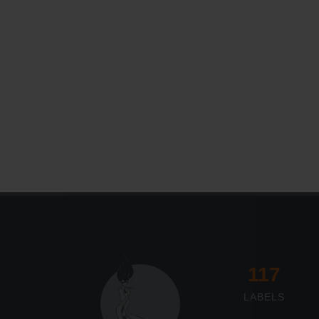
117
LABELS