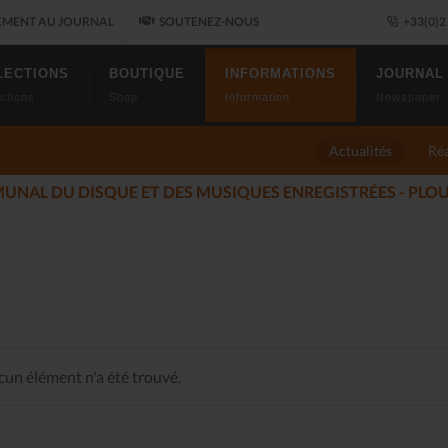
MENT AU JOURNAL
SOUTENEZ-NOUS
+33(0)2 
LECTIONS
BOUTIQUE
INFORMATIONS
JOURNAL
ctions
Shop
Information
Newspaper
Actualités
Réa
ÉS DU JAZZ FONT SALON, LE PROGRAMME
(2025-11-14)
un élément n'a été trouvé.