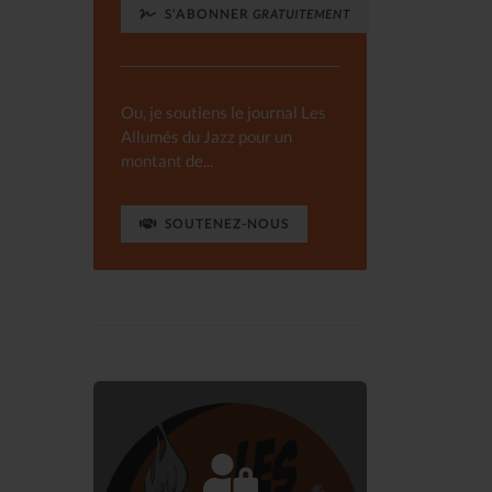
S'ABONNER
GRATUITEMENT
Ou, je soutiens le journal Les
Allumés du Jazz pour un
montant de...
SOUTENEZ-NOUS