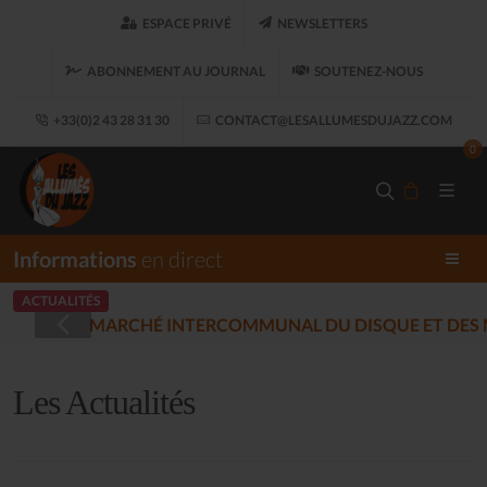
ESPACE PRIVÉ
NEWSLETTERS
ABONNEMENT AU JOURNAL
SOUTENEZ-NOUS
+33(0)2 43 28 31 30
CONTACT@LESALLUMESDUJAZZ.COM
0
Informations
en direct
ACTUALITÉS
LES ALLUMÉS 
(2025-12-17)
Les Actualités