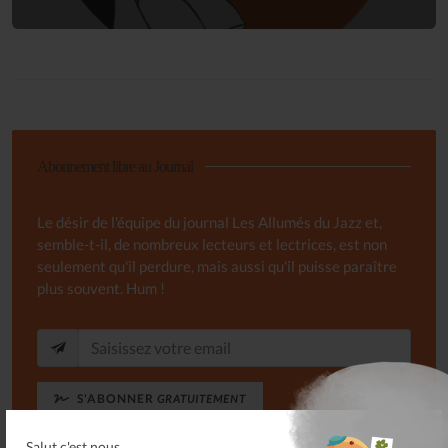
Abonnement libre au Journal
Le désir de l'équipe du journal Les Allumés du Jazz et,
semble-t-il, de nombreux lecteurs et lectrices, est non
seulement qu'il perdure, mais aussi qu'il puisse paraître
plus souvent. Hum !
S'ABONNER
GRATUITEMENT
Salut c'est nous...