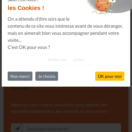
les Cookies !
Ou, je soutiens le journal Les Allumés du Jazz pour un
montant de...
On a attendu d'être sûrs que le
contenu de ce site vous intéresse avant de vous déranger,
mais on aimerait bien vous accompagner pendant votre
SOUTENEZ-NOUS
visite...
C'est OK pour vous ?
Réalisé par
gizboo
Non merci
Je choisis
OK pour moi
Newsletter
Abonnez-vous à notre newsletter pour obtenir des
nouvelles importantes, des conseils et plus encore.