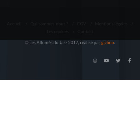
Accueil
/
Qui sommes-nous ?
/
CGV
/
Mentions légales
/
Les cookies
/
Contact
© Les Allumés du Jazz 2017, réalisé par
gizboo
.