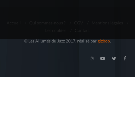
Accueil
/
Qui sommes-nous ?
/
CGV
/
Mentions légales
/
Les cookies
/
Contact
© Les Allumés du Jazz 2017, réalisé par
gizboo
.