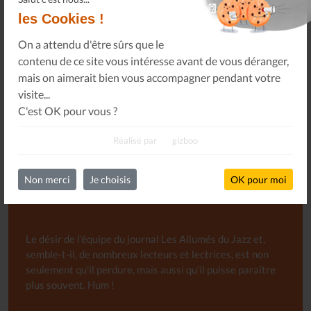
les Cookies !
On a attendu d'être sûrs que le
Le Journal n°45
contenu de ce site vous intéresse avant de vous déranger,
Sonorama
mais on aimerait bien vous accompagner pendant votre
visite...
C'est OK pour vous ?
Tous les numéros
Réalisé par
gizboo
Non merci
Je choisis
OK pour moi
Abonnement libre au Journal
Le désir de l'équipe du journal Les Allumés du Jazz et,
semble-t-il, de nombreux lecteurs et lectrices, est non
seulement qu'il perdure, mais aussi qu'il puisse paraître
plus souvent. Hum !