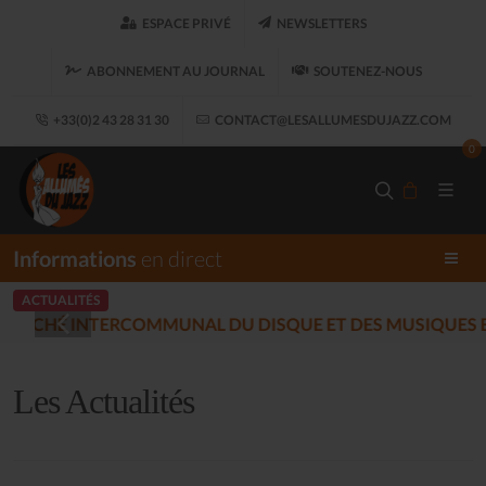
ESPACE PRIVÉ
NEWSLETTERS
ABONNEMENT AU JOURNAL
SOUTENEZ-NOUS
+33(0)2 43 28 31 30
CONTACT@LESALLUMESDUJAZZ.COM
0
Informations
en direct
ACTUALITÉS
LES ALLUMÉS 
(2025-12-17)
Les Actualités