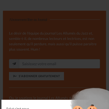
Abonnement libre au Journal
Le désir de l'équipe du journal Les Allumés du Jazz et,
semble-t-il, de nombreux lecteurs et lectrices, est non
seulement qu'il perdure, mais aussi qu'il puisse paraître
plus souvent. Hum !
S'ABONNER
GRATUITEMENT
Ou, je soutiens le journal Les Allumés du Jazz pour un
montant de...
Salut c'est nous...