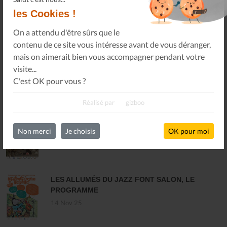
les Cookies !
SOUTENEZ-NOUS
On a attendu d'être sûrs que le
contenu de ce site vous intéresse avant de vous déranger,
mais on aimerait bien vous accompagner pendant votre
visite...
C'est OK pour vous ?
DERNIÈRES ACTUALITÉS
Réalisé par
gizboo
MARCHÉ INTERCOMMUNAL DU DISQUE ET
DES MUSIQUES ENREGISTRÉES - PLOUARET
Non merci
Je choisis
OK pour moi
17 Dec 25
LES ALLUMÉS DU JAZZ FONT SALON, LE
PROGRAMME
14 Nov 25