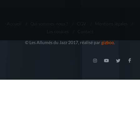
Accueil
/
Qui sommes-nous ?
/
CGV
/
Mentions légales
/
Les cookies
/
Contact
© Les Allumés du Jazz 2017, réalisé par
gizboo
.