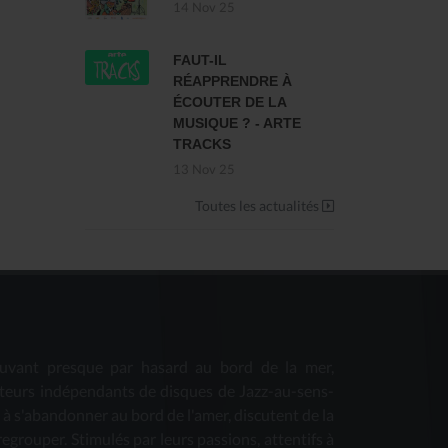
14 Nov 25
FAUT-IL
RÉAPPRENDRE À
ÉCOUTER DE LA
MUSIQUE ? - ARTE
TRACKS
13 Nov 25
Toutes les actualités
uvant presque par hasard au bord de la mer,
teurs indépendants de disques de Jazz-au-sens-
s à s'abandonner au bord de l'amer, discutent de la
 regrouper. Stimulés par leurs passions, attentifs à