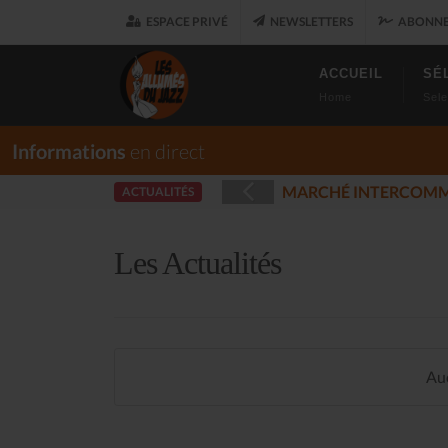
ESPACE PRIVÉ
NEWSLETTERS
ABONNE
ACCUEIL
SÉ
Home
Sele
Informations
en direct
OUARET
LES A
ACTUALITÉS
(2025-12-17)
Les Actualités
Auc