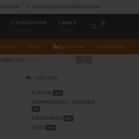
43 28 31 30
CONTACT@LESALLUMESDUJAZZ.COM
L'ASSOCIATION
LABELS
0
Association
Suppliers
lisations
Vidéos
Espace Privé
INSCRIPTIONS
CATÉGORIES
À LA UNE
241
COMMUNIQUÉS / TRIBUNES
26
EVENEMENTS
269
IDÉES
195