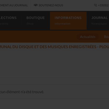
MENT AU JOURNAL
SOUTENEZ-NOUS
+33(0)2 
LECTIONS
BOUTIQUE
INFORMATIONS
JOURNAL
ctions
Shop
Information
Newspaper
Actualités
Réa
LLUMÉS DU JAZZ FONT SALON, LE PROGRAMME
(2025-11-14)
un élément n'a été trouvé.