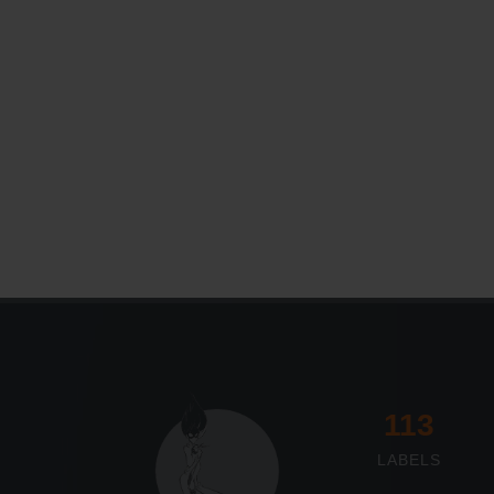
117
LABELS