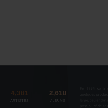
En 1995, se tro
4,673
2,712
quelques produc
large, peu enclin
ARTISTES
ALBUMS
possibilité de se