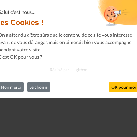
Salut c'est nous...
les Cookies !
On a attendu d'être sûrs que le contenu de ce site vous intéresse
avant de vous déranger, mais on aimerait bien vous accompagner
pendant votre visite...
C'est OK pour vous ?
Le Journal n°44
Le Journal n°
Casserolade pour le roy
SPÉCIAL 30 AN
Réalisé par
gizboo
Non merci
Je choisis
OK pour moi