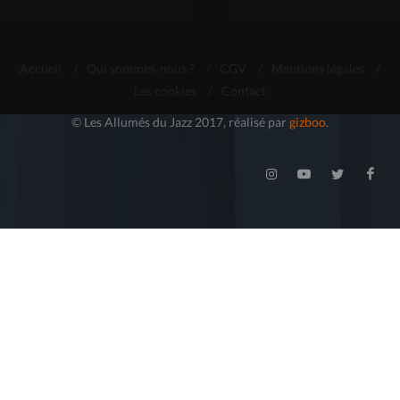
Accueil
/
Qui sommes-nous ?
/
CGV
/
Mentions légales
/
Les cookies
/
Contact
© Les Allumés du Jazz 2017, réalisé par
gizboo
.