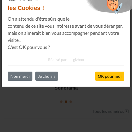
les Cookies !
On a attendu d'être sûrs que le
contenu de ce site vous intéresse avant de vous déranger,
mais on aimerait bien vous accompagner pendant votre
visite...
C'est OK pour vous ?
Réalisé par
gizboo
Non merci
Je choisis
OK pour moi
Le Journal n°45
Sonorama
Tous les numéros