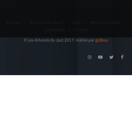
Accueil
/
Qui sommes-nous ?
/
CGV
/
Mentions légales
/
Les cookies
/
Contact
© Les Allumés du Jazz 2017, réalisé par
gizboo
.