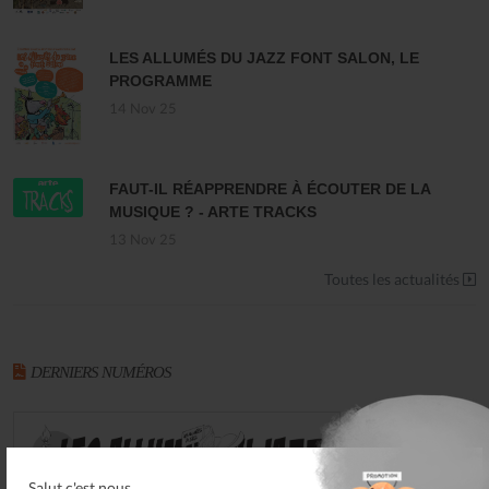
LES ALLUMÉS DU JAZZ FONT SALON, LE
PROGRAMME
14 Nov 25
FAUT-IL RÉAPPRENDRE À ÉCOUTER DE LA
MUSIQUE ? - ARTE TRACKS
13 Nov 25
Toutes les actualités
DERNIERS NUMÉROS
Salut c'est nous...