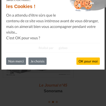
les Cookies !
On a attendu d'être sûrs que le
contenu de ce site vous intéresse avant de vous déranger,
mais on aimerait bien vous accompagner pendant votre
visite...
C'est OK pour vous ?
Réalisé par
gizboo
Non merci
Je choisis
OK pour moi
Le Journal n°45
Sonorama