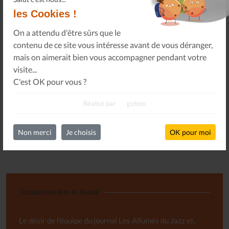
les Cookies !
LES ALLUMÉS DU JAZZ FONT SALON, LE
On a attendu d'être sûrs que le
PROGRAMME
contenu de ce site vous intéresse avant de vous déranger,
14 Nov 25
mais on aimerait bien vous accompagner pendant votre
visite...
C'est OK pour vous ?
FAUT-IL RÉAPPRENDRE À ÉCOUTER DE LA
Réalisé par
gizboo
MUSIQUE ? - ARTE TRACKS
13 Nov 25
Non merci
Je choisis
OK pour moi
Toutes les actualités
Abonnement libre au Journal
Le désir de l'équipe du journal Les Allumés du Jazz et,