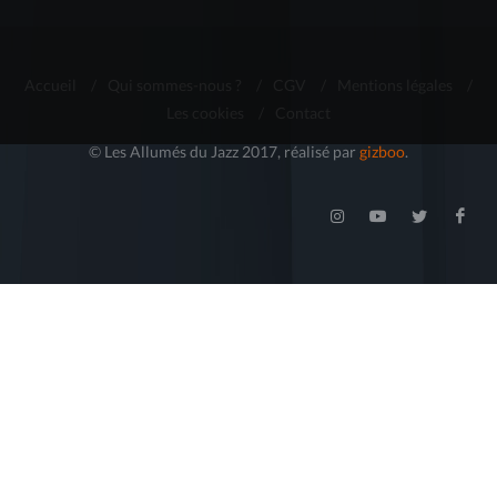
Accueil
/
Qui sommes-nous ?
/
CGV
/
Mentions légales
/
Les cookies
/
Contact
© Les Allumés du Jazz 2017, réalisé par
gizboo
.