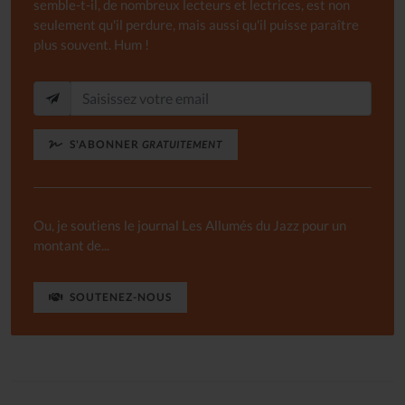
semble-t-il, de nombreux lecteurs et lectrices, est non
seulement qu'il perdure, mais aussi qu'il puisse paraître
plus souvent. Hum !
S'ABONNER
GRATUITEMENT
Ou, je soutiens le journal Les Allumés du Jazz pour un
montant de...
SOUTENEZ-NOUS