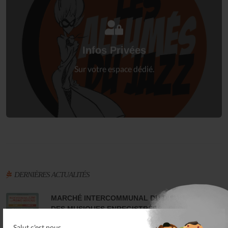
Connectez-vous
à votre espace privé.
Infos Privées
Connexion
Sur votre espace dédié.
DERNIÈRES ACTUALITÉS
MARCHÉ INTERCOMMUNAL DU DISQUE ET
DES MUSIQUES ENREGISTRÉES - PLOUARET
17 Dec 25
Salut c'est nous...