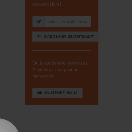
souvent. Hum !
S'ABONNER
GRATUITEMENT
Ou, je soutiens le journal Les
Allumés du Jazz pour un
montant de...
SOUTENEZ-NOUS