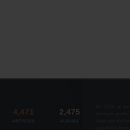
En 1995, se tro
4,673
2,712
quelques produc
large, peu enclin
ARTISTES
ALBUMS
possibilité de se