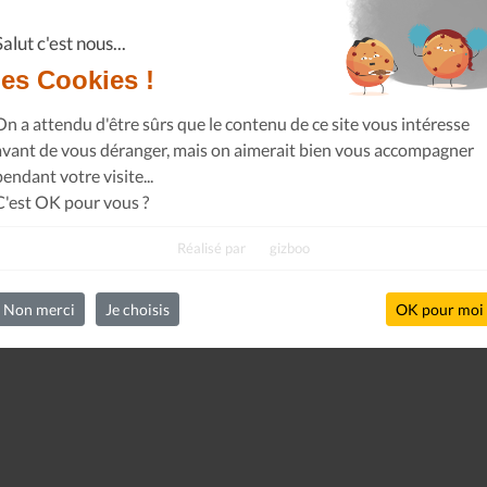
Salut c'est nous...
les Cookies !
On a attendu d'être sûrs que le contenu de ce site vous intéresse
avant de vous déranger, mais on aimerait bien vous accompagner
pendant votre visite...
C'est OK pour vous ?
Réalisé par
gizboo
Non merci
Je choisis
OK pour moi