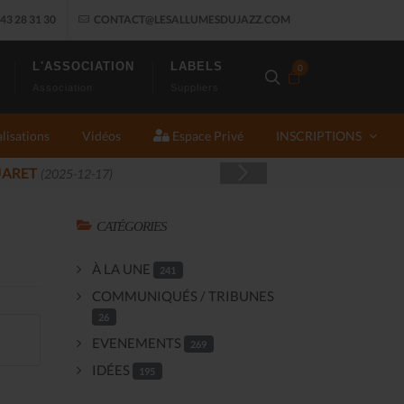
43 28 31 30
CONTACT@LESALLUMESDUJAZZ.COM
L'ASSOCIATION
LABELS
0
Association
Suppliers
lisations
Vidéos
Espace Privé
INSCRIPTIONS
AMME
(2025-11-14)
CATÉGORIES
À LA UNE
241
COMMUNIQUÉS / TRIBUNES
26
EVENEMENTS
269
IDÉES
195