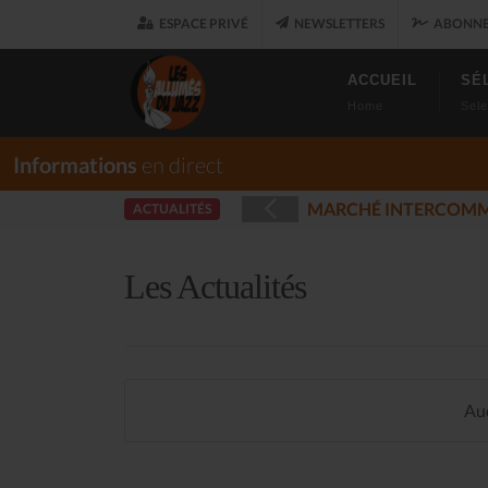
ESPACE PRIVÉ
NEWSLETTERS
ABONNE
ACCUEIL
SÉ
Home
Sele
Informations
en direct
EGISTRÉES - PLOUARET
ACTUALITÉS
(2025-12-17)
Les Actualités
Auc