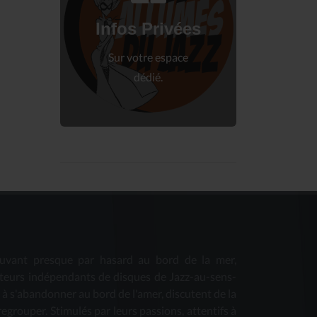
Connectez-vous
à votre espace privé.
Infos Privées
Connexion
Sur votre espace
dédié.
uvant presque par hasard au bord de la mer,
teurs indépendants de disques de Jazz-au-sens-
s à s'abandonner au bord de l'amer, discutent de la
 regrouper. Stimulés par leurs passions, attentifs à