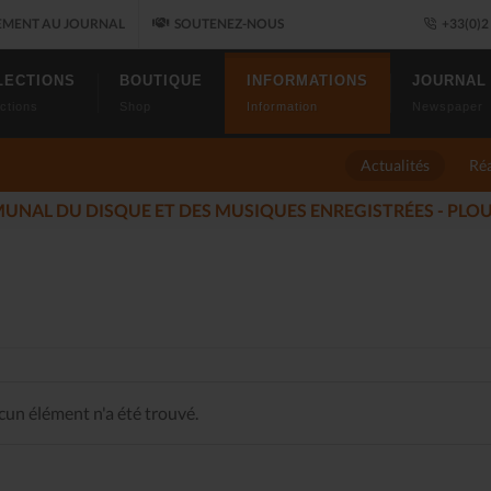
MENT AU JOURNAL
SOUTENEZ-NOUS
+33(0)2 
LECTIONS
BOUTIQUE
INFORMATIONS
JOURNAL
ctions
Shop
Information
Newspaper
Actualités
Réa
LES ALLUMÉS DU JAZZ FONT SALON, LE PROGR
un élément n'a été trouvé.