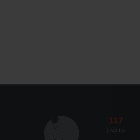
117
LABELS