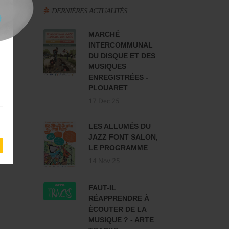
DERNIÈRES ACTUALITÉS
MARCHÉ
INTERCOMMUNAL
DU DISQUE ET DES
MUSIQUES
ENREGISTRÉES -
PLOUARET
17 Dec 25
LES ALLUMÉS DU
JAZZ FONT SALON,
LE PROGRAMME
14 Nov 25
FAUT-IL
RÉAPPRENDRE À
ÉCOUTER DE LA
MUSIQUE ? - ARTE