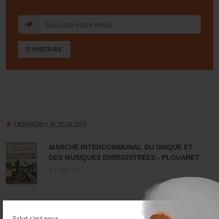
S'INSCRIRE
DERNIÈRES ACTUALITÉS
MARCHÉ INTERCOMMUNAL DU DISQUE ET
DES MUSIQUES ENREGISTRÉES - PLOUARET
17 Dec 25
LES ALLUMÉS DU JAZZ FONT SALON, LE
PROGRAMME
Salut c'est nous...