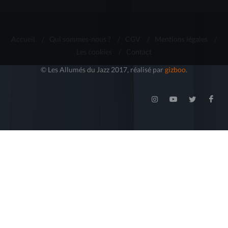
Accueil
/
Qui sommes-nous ?
/
CGV
/
Mentions légales
/
Les cookies
/
Contact
© Les Allumés du Jazz 2017, réalisé par
gizboo
.