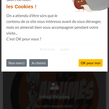
14 Nov 25
les Cookies !
On a attendu d'être sûrs que le
contenu de ce site vous intéresse avant de vous déranger,
FAUT-IL RÉAPPRENDRE À ÉCOUTER DE LA
mais on aimerait bien vous accompagner pendant votre
MUSIQUE ? - ARTE TRACKS
visite...
13 Nov 25
C'est OK pour vous ?
Toutes les actualités
Réalisé par
gizboo
Non merci
Je choisis
OK pour moi
Connectez-vous
à votre espace privé.
Infos Privées
Connexion
Sur votre espace dédié.