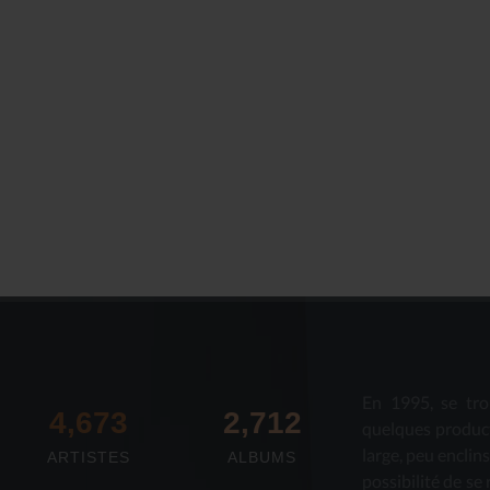
En 1995, se tro
4,673
2,712
quelques produc
large, peu enclin
ARTISTES
ALBUMS
possibilité de se