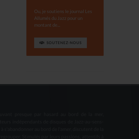
Ou, je soutiens le journal Les
Allumés du Jazz pour un
montant de...
SOUTENEZ-NOUS
uvant presque par hasard au bord de la mer,
teurs indépendants de disques de Jazz-au-sens-
s à s'abandonner au bord de l'amer, discutent de la
 regrouper. Stimulés par leurs passions, attentifs à