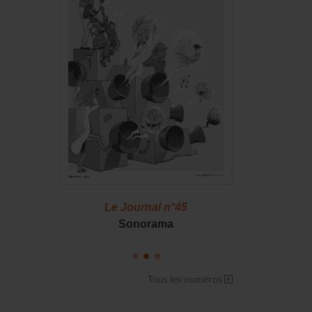
46
Le Journal n°45
Le J
S !
Sonorama
Casserol
Tous les numéros