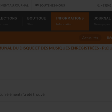
MENT AU JOURNAL
SOUTENEZ-NOUS
+33(0)2 
LECTIONS
BOUTIQUE
INFORMATIONS
JOURNAL
ctions
Shop
Information
Newspaper
Actualités
Réa
LUMÉS DU JAZZ FONT SALON, LE PROGRAMME
(2025-11-14)
un élément n'a été trouvé.