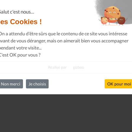
Salut c'est nous...
les Cookies !
On a attendu d'être sûrs que le contenu de ce site vous intéresse
avant de vous déranger, mais on aimerait bien vous accompagner
pendant votre visite...
C'est OK pour vous ?
Réalisé par
gizboo
Non merci
Je choisis
OK pour moi