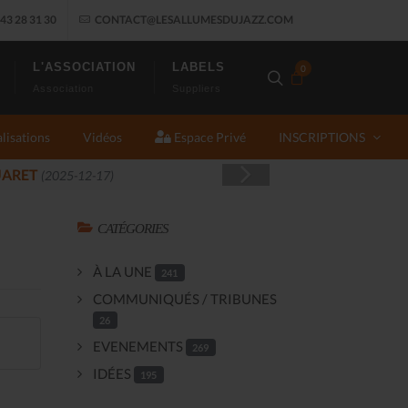
43 28 31 30
CONTACT@LESALLUMESDUJAZZ.COM
L'ASSOCIATION
LABELS
0
Association
Suppliers
lisations
Vidéos
Espace Privé
INSCRIPTIONS
CATÉGORIES
À LA UNE
241
COMMUNIQUÉS / TRIBUNES
26
EVENEMENTS
269
IDÉES
195