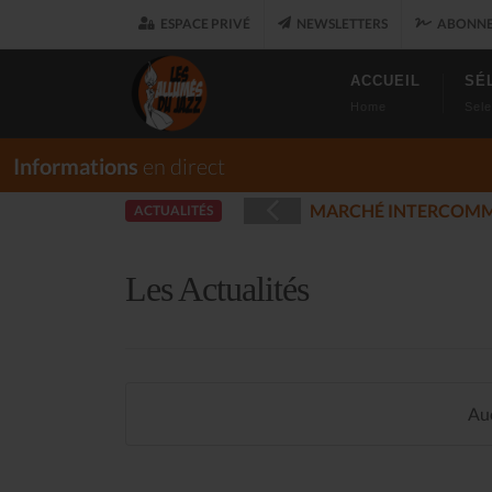
ESPACE PRIVÉ
NEWSLETTERS
ABONNE
ACCUEIL
SÉ
Home
Sele
Informations
en direct
UARET
LES AL
ACTUALITÉS
(2025-12-17)
Les Actualités
Auc