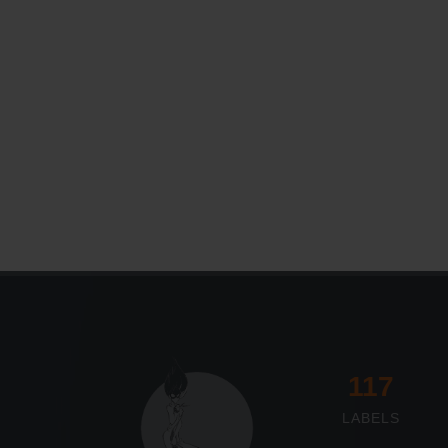
117
LABELS