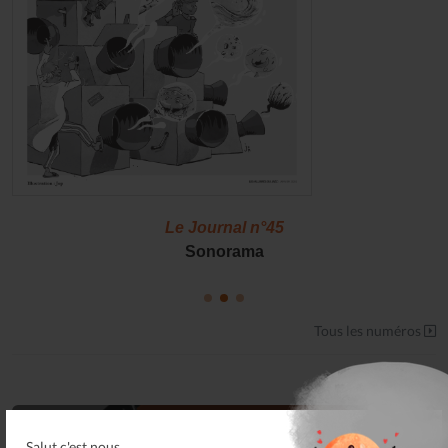
Le Journal n°45
Sonorama
Tous les numéros
Salut c'est nous...