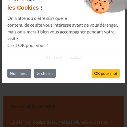
les Cookies !
Connectez-vous
On a attendu d'être sûrs que le
à votre espace privé.
contenu de ce site vous intéresse avant de vous déranger,
Infos Privées
mais on aimerait bien vous accompagner pendant votre
Connexion
visite...
Sur votre espace dédié.
C'est OK pour vous ?
Réalisé par
gizboo
Non merci
Je choisis
OK pour moi
Abonnement libre au Journal
Le désir de l'équipe du journal Les Allumés du Jazz et,