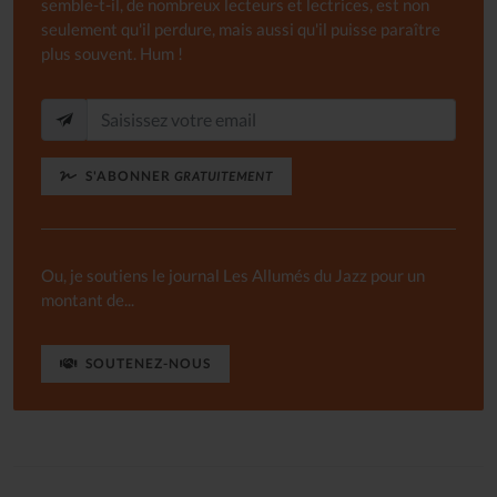
semble-t-il, de nombreux lecteurs et lectrices, est non
seulement qu'il perdure, mais aussi qu'il puisse paraître
plus souvent. Hum !
S'ABONNER
GRATUITEMENT
Ou, je soutiens le journal Les Allumés du Jazz pour un
montant de...
SOUTENEZ-NOUS