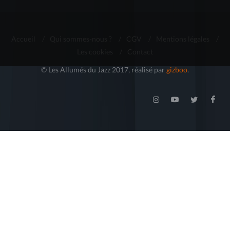
Accueil
/
Qui sommes-nous ?
/
CGV
/
Mentions légales
/
Les cookies
/
Contact
© Les Allumés du Jazz 2017, réalisé par
gizboo
.