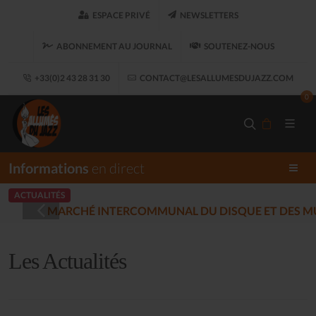
ESPACE PRIVÉ
NEWSLETTERS
ABONNEMENT AU JOURNAL
SOUTENEZ-NOUS
+33(0)2 43 28 31 30
CONTACT@LESALLUMESDUJAZZ.COM
0
Informations
en direct
ACTUALITÉS
LES ALLUMÉS 
(2025-12-17)
Les Actualités