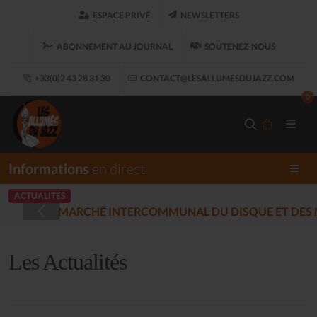
ESPACE PRIVÉ
NEWSLETTERS
ABONNEMENT AU JOURNAL
SOUTENEZ-NOUS
+33(0)2 43 28 31 30
CONTACT@LESALLUMESDUJAZZ.COM
0
Informations
en direct
ACTUALITÉS
LES ALLUMÉS DU JAZ
17)
Les Actualités