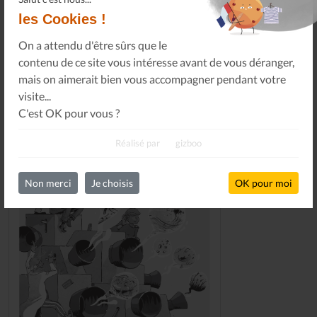
les Cookies !
On a attendu d'être sûrs que le
DERNIERS NUMÉROS
contenu de ce site vous intéresse avant de vous déranger,
mais on aimerait bien vous accompagner pendant votre
visite...
C'est OK pour vous ?
Réalisé par
gizboo
Non merci
Je choisis
OK pour moi