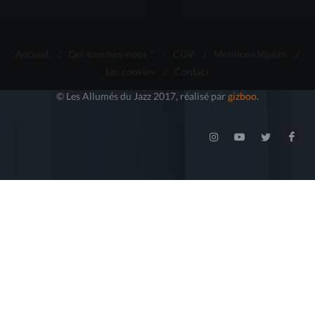
Accueil
/
Qui sommes-nous ?
/
CGV
/
Mentions légales
/
Les cookies
/
Contact
© Les Allumés du Jazz 2017, réalisé par
gizboo
.