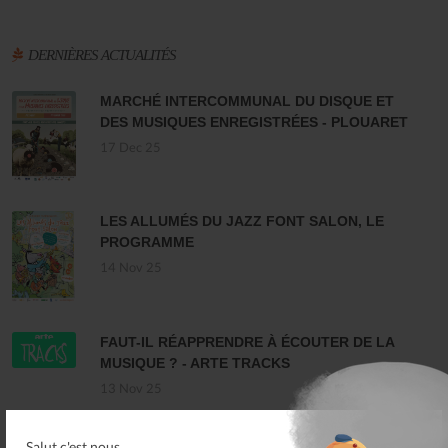
DERNIÈRES ACTUALITÉS
MARCHÉ INTERCOMMUNAL DU DISQUE ET
DES MUSIQUES ENREGISTRÉES - PLOUARET
17 Dec 25
LES ALLUMÉS DU JAZZ FONT SALON, LE
PROGRAMME
14 Nov 25
FAUT-IL RÉAPPRENDRE À ÉCOUTER DE LA
MUSIQUE ? - ARTE TRACKS
13 Nov 25
Toutes les actualités
Salut c'est nous...